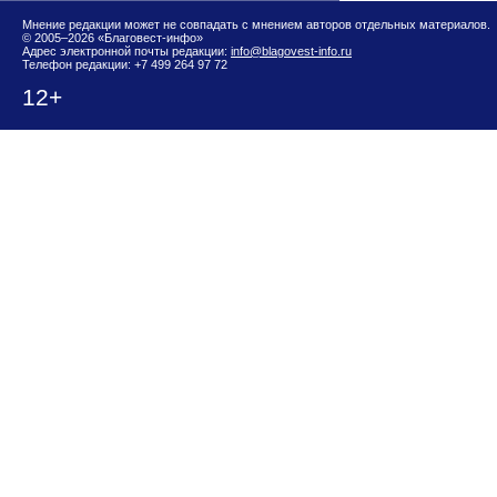
Мнение редакции может не совпадать с мнением авторов отдельных материалов.
© 2005–2026 «Благовест-инфо»
Адрес электронной почты редакции:
info@blagovest-info.ru
Телефон редакции: +7 499 264 97 72
12+