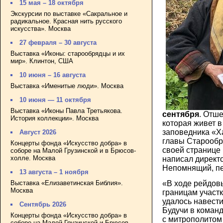
15 мая – 18 октября
Экскурсии по выставке «Сакральное и
радикальное. Красная нить русского
искусства». Москва
27 февраля – 30 августа
Выставка «Иконы: старообрядцы и их
мир». Клинтон, США
10 июня – 16 августа
Выставка «Именитые люди». Москва
10 июня — 11 октября
Выставка «Иконы Павла Третьякова.
сентября
. Отш
История коллекции». Москва
которая живет в
заповедника «Ха
Август 2026
главы Старообр
Концерты фонда «Искусство добра» в
своей странице 
соборе на Малой Грузинской и в Брюсов-
холле. Москва
написал директ
Непомнящий, п
13 августа – 1 ноября
Выставка «Елизаветинская Библия».
«В ходе рейдов
Москва
границам участ
удалось навест
Сентябрь 2026
Будучи в команд
Концерты фонда «Искусство добра» в
с митрополитом
соборе на Малой Грузинской и Брюсов-