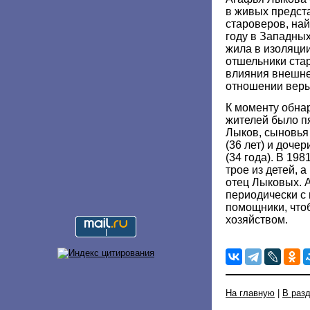
в живых предст
староверов, на
году в Западны
жила в изоляции
отшельники ста
влияния внешне
отношении веры
К моменту обна
жителей было п
Лыков, сыновья 
(36 лет) и дочер
(34 года). В 198
трое из детей, а
отец Лыковых. А
периодически с
помощники, что
хозяйством.
На главную
|
В раз