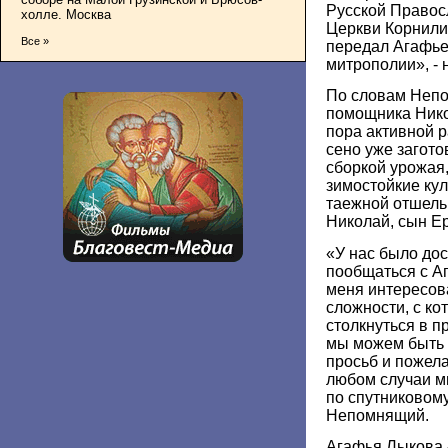
Русской Правос
холле. Москва
Церкви Корнилие
Все »
передал Агафье
митрополии», - 
По словам Непо
помощника Нико
пора активной р
сено уже загот
сборкой урожая,
зимостойкие ку
таежной отшель
Николай, сын Е
«У нас было до
пообщаться с А
меня интересов
сложности, с к
столкнуться в п
мы можем быть 
просьб и пожел
любом случаи м
по спутниковому
Непомнящий.
Агафья Лыкова 