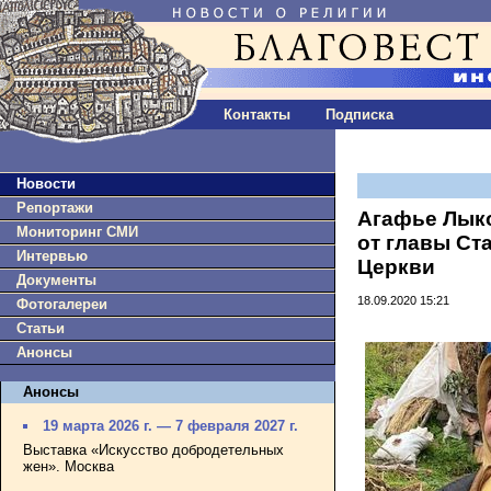
Контакты
Подписка
Новости
Репортажи
Агафье Лыко
Мониторинг СМИ
от главы Ст
Интервью
Церкви
Документы
18.09.2020 15:21
Фотогалереи
Статьи
Анонсы
Анонсы
19 марта 2026 г. — 7 февраля 2027 г.
Выставка «Искусство добродетельных
жен». Москва