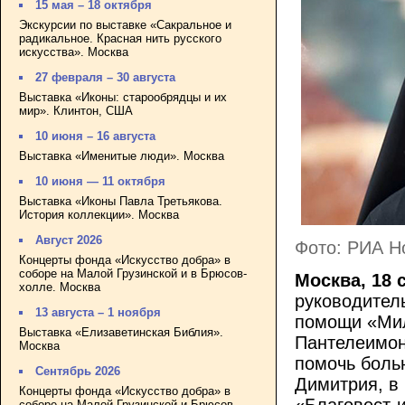
15 мая – 18 октября
Экскурсии по выставке «Сакральное и
радикальное. Красная нить русского
искусства». Москва
27 февраля – 30 августа
Выставка «Иконы: старообрядцы и их
мир». Клинтон, США
10 июня – 16 августа
Выставка «Именитые люди». Москва
10 июня — 11 октября
Выставка «Иконы Павла Третьякова.
История коллекции». Москва
Август 2026
Фото: РИА Н
Концерты фонда «Искусство добра» в
соборе на Малой Грузинской и в Брюсов-
Москва, 18 
холле. Москва
руководител
13 августа – 1 ноября
помощи «Мил
Выставка «Елизаветинская Библия».
Пантелеимон
Москва
помочь боль
Сентябрь 2026
Димитрия, в 
Концерты фонда «Искусство добра» в
«Благовест-
соборе на Малой Грузинской и Брюсов-