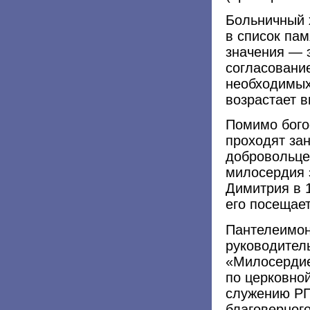
Больничный 
в список па
значения — 
согласовани
необходимых
возрастает в
Помимо бого
проходят зан
добровольце
милосердия 
Димитрия в 1
его посещает
Пантелеимон
руководител
«Милосердие
по церковно
служению РП
благоверног