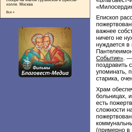
холле. Москва
«Милосерди
Все »
Епископ расс
пожертвован
важнее собст
ничего не ну
нуждается в
Пантелеимон
Событие»
. 
поздравить с
упоминать, 
старика, оче
Храм обеспе
больницах, и
есть пожерт
сложности н
пожертвован
коммунальны
(примерно в 