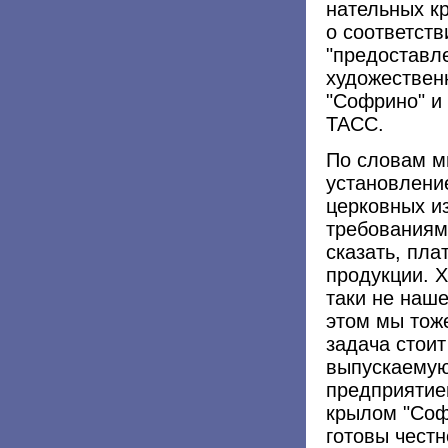
нательных кр
о соответст
"предоставл
художествен
"Софрино" и 
ТАСС.
По словам м
установлени
церковных и
требованиям 
сказать, пла
продукции. Х
таки не наше
этом мы тож
задача стои
выпускаемую
предприятием
крылом "Соф
готовы чест