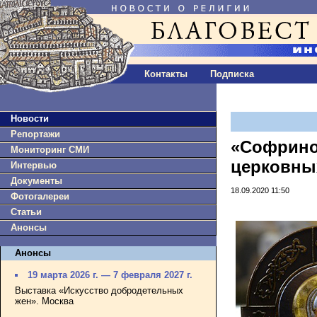
Контакты
Подписка
Новости
Репортажи
«Софрино
Мониторинг СМИ
церковны
Интервью
Документы
18.09.2020 11:50
Фотогалереи
Статьи
Анонсы
Анонсы
19 марта 2026 г. — 7 февраля 2027 г.
Выставка «Искусство добродетельных
жен». Москва