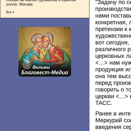
"Задачу по 
холле. Москва
производств
Все »
нами постави
конкретная, 
претензии к 
художествен
вот сегодня,
различного р
церковных ла
<...> нам ну
продукция ил
она тем выс
перед произв
говорить о т
церкви <...>
ТАСС.
Ранее в инте
Меркурий со
введения се