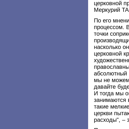
церковной пр
Меркурий ТА
По его мнен
процессом. В
точки сопри
производящи
насколько он
церковной к
художественн
православны
абсолютный б
мы не можем
давайте буде
И тогда мы 
занимаются 
такие мелки
церкви пыта
расходы", – 