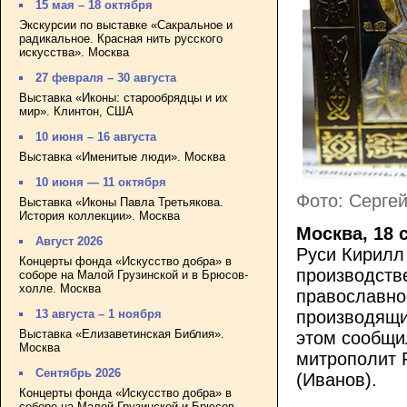
15 мая – 18 октября
Экскурсии по выставке «Сакральное и
радикальное. Красная нить русского
искусства». Москва
27 февраля – 30 августа
Выставка «Иконы: старообрядцы и их
мир». Клинтон, США
10 июня – 16 августа
Выставка «Именитые люди». Москва
10 июня — 11 октября
Фото: Серге
Выставка «Иконы Павла Третьякова.
История коллекции». Москва
Москва, 18 
Август 2026
Руси Кирилл
Концерты фонда «Искусство добра» в
производств
соборе на Малой Грузинской и в Брюсов-
холле. Москва
православно
13 августа – 1 ноября
производящи
Выставка «Елизаветинская Библия».
этом сообщ
Москва
митрополит 
Сентябрь 2026
(Иванов).
Концерты фонда «Искусство добра» в
соборе на Малой Грузинской и Брюсов-