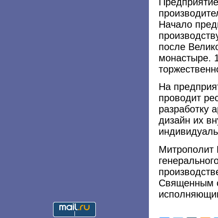
Предприятие
производите
Начало пред
производству
после Велик
монастыре. 1
торжественн
На предприят
проводит ре
разработку а
дизайн их вн
индивидуаль
Митрополит 
генеральног
производств
Священным с
исполняющим