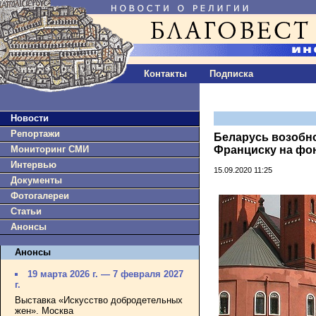
Контакты
Подписка
Новости
Репортажи
Беларусь возобн
Мониторинг СМИ
Франциску на фон
Интервью
15.09.2020 11:25
Документы
Фотогалереи
Статьи
Анонсы
Анонсы
19 марта 2026 г. — 7 февраля 2027
г.
Выставка «Искусство добродетельных
жен». Москва