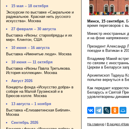
15 мая – 18 октября
Экскурсии по выставке «Сакральное и
радикальное. Красная нить русского
искусства». Москва
Минск, 15 сентября.
Бе
время переговоров с в
27 февраля – 30 августа
Министр иностранных д
Выставка «Иконы: старообрядцы и их
и на фоне напряженнос
мир». Клинтон, США
Президент Александр Л
10 июня – 16 августа
поездки в Ватикан в 201
Выставка «Именитые люди». Москва
Владимир Макей встре
10 июня — 11 октября
по связям с иностранн
Церкви в Беларуси зап
Выставка «Иконы Павла Третьякова.
История коллекции». Москва
Архиепископ Тадеуш Ко
попытке вернуться в Бе
Август 2026
Концерты фонда «Искусство добра» в
Как передает корреспо
соборе на Малой Грузинской и в
Беларусь и Святой Пре
Брюсов-холле. Москва
удовлетворены динамик
13 августа – 1 ноября
Выставка «Елизаветинская Библия».
Москва
Сентябрь 2026
На главную
|
В раздел «Нов
Концерты фонда «Искусство добра» в