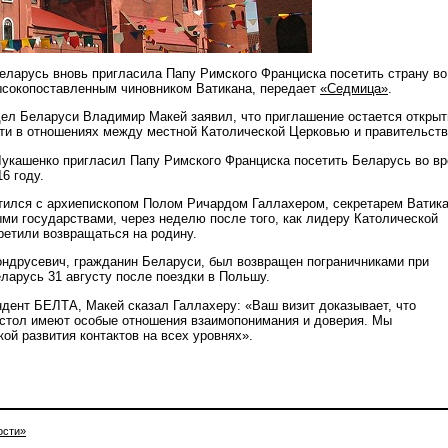
ларусь вновь пригласила Папу Римского Франциска посетить страну во
ысокопоставленным чиновником Ватикана, передает
«Седмица»
.
ел Беларуси Владимир Макей заявил, что приглашение остается откры
ти в отношениях между местной Католической Церковью и правительств
укашенко пригласил Папу Римского Франциска посетить Беларусь во в
6 году.
тился с архиепископом Полом Ричардом Галлахером, секретарем Ватик
ыми государствами, через неделю после того, как лидеру Католической
ретили возвращаться на родину.
ндрусевич, гражданин Беларуси, был возвращен пограничниками при
ларусь 31 августу после поездки в Польшу.
ндент БЕЛТА, Макей сказал Галлахеру: «Ваш визит доказывает, что
стол имеют особые отношения взаимопонимания и доверия. Мы
ой развития контактов на всех уровнях».
ости»