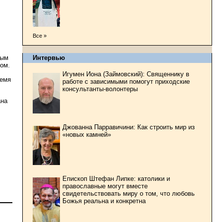
Все »
Интервью
тым
ом.
Игумен Иона (Займовский): Священнику в
ремя
работе с зависимыми помогут приходские
консультанты-волонтеры
ана
Джованна Парравичини: Как строить мир из
«новых камней»
Епископ Штефан Липке: католики и
православные могут вместе
свидетельствовать миру о том, что любовь
Божья реальна и конкретна