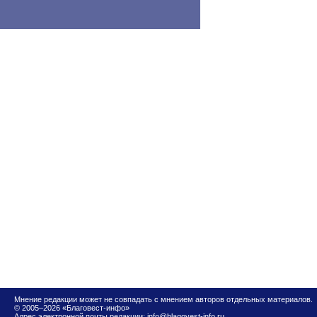
Мнение редакции может не совпадать с мнением авторов отдельных материалов.
© 2005–2026 «Благовест-инфо»
Адрес электронной почты редакции:
info@blagovest-info.ru