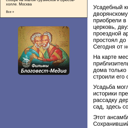
холле. Москва
Усадебный к
Все »
дворянскому
приобрели в 
церковь, дв
проездной а
простоял до 
Сегодня от н
На карте ме
приблизител
дома только 
строили его 
Усадьба могл
историки пре
рассадку де
сад, здесь с
Этот ансамб
Сохранивший