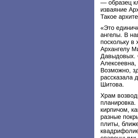
— образец к
изваяние Ар
Такое архит
«Это единич
ангелы. В н
поскольку в
Архангелу Ми
Давыдовых. 
Алексеевна,
Возможно, зд
рассказала 
Шитова.
Храм возвод
планировка.
кирпичом, к
разные покр
плиты, ближе
квадрифолие