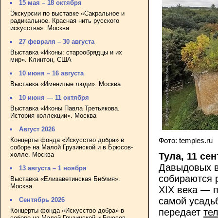
15 мая – 18 октября
Экскурсии по выставке «Сакральное и
радикальное. Красная нить русского
искусства». Москва
27 февраля – 30 августа
Выставка «Иконы: старообрядцы и их
мир». Клинтон, США
10 июня – 16 августа
Выставка «Именитые люди». Москва
10 июня — 11 октября
Выставка «Иконы Павла Третьякова.
История коллекции». Москва
Август 2026
Концерты фонда «Искусство добра» в
Фото: temples.ru
соборе на Малой Грузинской и в Брюсов-
холле. Москва
Тула, 11 се
Давыдовых в
13 августа – 1 ноября
собираются 
Выставка «Елизаветинская Библия».
Москва
XIX века — 
самой усадь
Сентябрь 2026
Концерты фонда «Искусство добра» в
передает
те
соборе на Малой Грузинской и Брюсов-