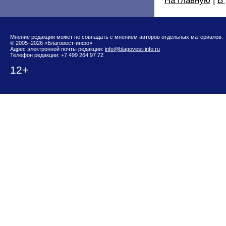
На главную
|
В
Мнение редакции может не совпадать с мнением авторов отдельных материалов.
© 2005–2026 «Благовест-инфо»
Адрес электронной почты редакции:
info@blagovest-info.ru
Телефон редакции: +7 499 264 97 72
12+