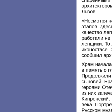
спаренными 
архитекторо
Львов.
«Несмотря на
этапов, зде
качество леп
работали не
лепщики. То 
иконостасе. 
сообщил арх
Храм начала
в память о 
Продолжили 
сыновей. Бр
героями Оте
из них запеч
Кипренский, 
века. Портр
Русском муз