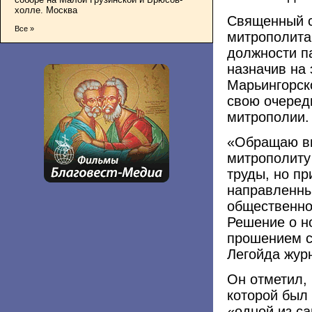
холле. Москва
Священный с
Все »
митрополита
должности п
назначив на 
Марьингорск
свою очеред
митрополии.
«Обращаю вн
митрополиту
труды, но пр
направленны
общественно
Решение о н
прошением с
Легойда жур
Он отметил, 
которой был
«одной из с