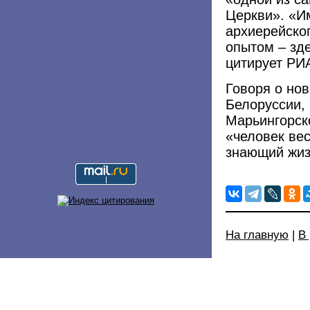
Церкви». «И
архиерейско
опытом – зде
цитирует РИ
Говоря о но
Белоруссии,
Марьингорск
«человек ве
знающий жиз
На главную
|
В