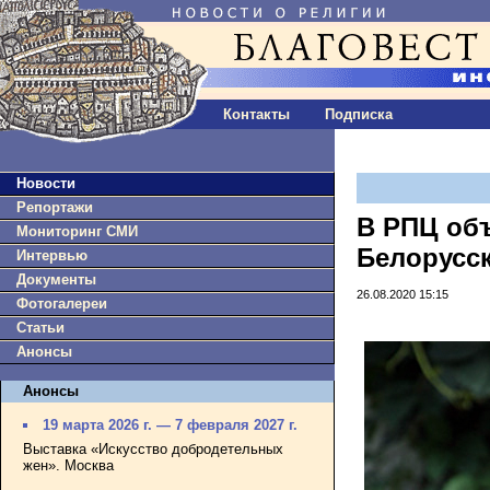
Контакты
Подписка
Новости
Репортажи
В РПЦ об
Мониторинг СМИ
Белорусс
Интервью
Документы
26.08.2020 15:15
Фотогалереи
Статьи
Анонсы
Анонсы
19 марта 2026 г. — 7 февраля 2027 г.
Выставка «Искусство добродетельных
жен». Москва