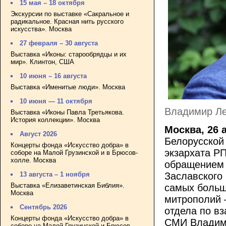
15 мая – 18 октября
Экскурсии по выставке «Сакральное и
радикальное. Красная нить русского
искусства». Москва
27 февраля – 30 августа
Выставка «Иконы: старообрядцы и их
мир». Клинтон, США
10 июня – 16 августа
Выставка «Именитые люди». Москва
10 июня — 11 октября
Владимир Ле
Выставка «Иконы Павла Третьякова.
История коллекции». Москва
Москва, 26 
Август 2026
Белорусской
Концерты фонда «Искусство добра» в
экзархата Р
соборе на Малой Грузинской и в Брюсов-
холле. Москва
обращением 
13 августа – 1 ноября
Заславского 
Выставка «Елизаветинская Библия».
самых больш
Москва
митрополий 
Сентябрь 2026
отдела по в
Концерты фонда «Искусство добра» в
СМИ Владим
соборе на Малой Грузинской и Брюсов-