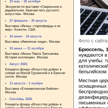
15 мая – 18 октября
Экскурсии по выставке «Сакральное и
радикальное. Красная нить русского
искусства». Москва
27 февраля – 30 августа
Выставка «Иконы: старообрядцы и их
мир». Клинтон, США
10 июня – 16 августа
Фото с сайта
Выставка «Именитые люди». Москва
10 июня — 11 октября
Брюссель, 1
Выставка «Иконы Павла Третьякова.
нуждаются в
История коллекции». Москва
для учебы: 
Август 2026
католически
Концерты фонда «Искусство добра» в
бельгийско
соборе на Малой Грузинской и в Брюсов-
холле. Москва
Местная цер
13 августа – 1 ноября
оснащенных 
Выставка «Елизаветинская Библия».
беспроводной
Москва
дезинфициру
Сентябрь 2026
письменных 
Концерты фонда «Искусство добра» в
соборе на Малой Грузинской и Брюсов-