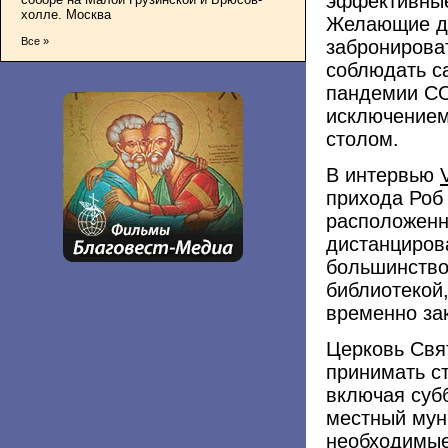
эффективные
холле. Москва
Желающие до
Все »
забронироват
соблюдать с
пандемии CO
исключением
столом.
В интервью
прихода Роб 
расположенн
дистанциров
большинство
библиотекой,
временно за
Церковь Свя
принимать ст
включая суб
местный мун
необходимые