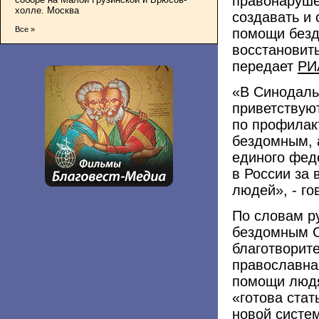
правонаруше
холле. Москва
создавать и
Все »
помощи безд
восстановить
передает
РИ
«В Синодаль
приветствую
по профилак
бездомным, 
единого феде
в России за
людей», - го
По словам р
бездомным С
благотворит
православна
помощи людя
«готова стат
новой систе