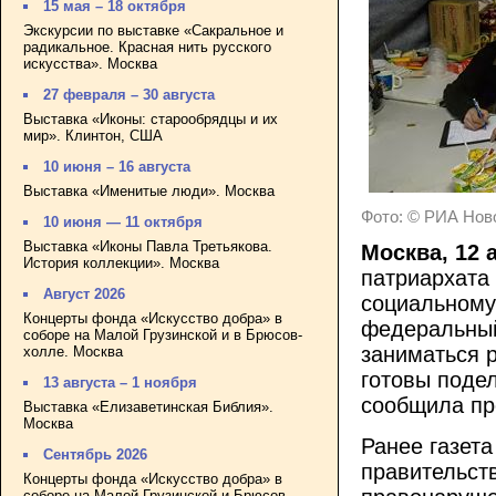
15 мая – 18 октября
Экскурсии по выставке «Сакральное и
радикальное. Красная нить русского
искусства». Москва
27 февраля – 30 августа
Выставка «Иконы: старообрядцы и их
мир». Клинтон, США
10 июня – 16 августа
Выставка «Именитые люди». Москва
Фото: © РИА Ново
10 июня — 11 октября
Выставка «Иконы Павла Третьякова.
Москва, 12 
История коллекции». Москва
патриархата 
Август 2026
социальному
Концерты фонда «Искусство добра» в
федеральный
соборе на Малой Грузинской и в Брюсов-
заниматься 
холле. Москва
готовы поде
13 августа – 1 ноября
сообщила пр
Выставка «Елизаветинская Библия».
Москва
Ранее газета
Сентябрь 2026
правительст
Концерты фонда «Искусство добра» в
соборе на Малой Грузинской и Брюсов-