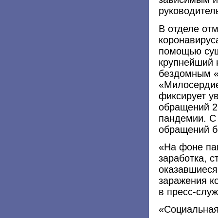
руководител
В отделе от
коронавирус
помощью сущ
крупнейший 
бездомным «
«Милосердие
фиксирует у
обращений 2
пандемии. С
обращений б
«На фоне па
заработка, 
оказавшиеся
заражения к
в пресс-служ
«Социальная