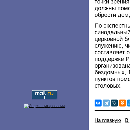
точки зрени
должны помо
обрести дом,
По экспертн
синодальный
церковной б
служению, ч
составляет о
поддержке Р
организован
бездомных, 
пунктов пом
столовых.
На главную
|
В