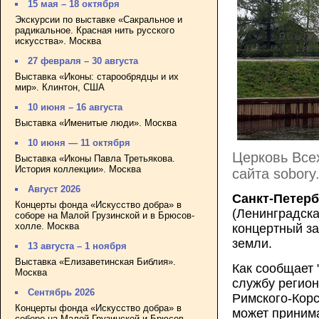
15 мая – 18 октября
Экскурсии по выставке «Сакральное и
радикальное. Красная нить русского
искусства». Москва
27 февраля – 30 августа
Выставка «Иконы: старообрядцы и их
мир». Клинтон, США
10 июня – 16 августа
Выставка «Именитые люди». Москва
10 июня — 11 октября
Церковь Всех
Выставка «Иконы Павла Третьякова.
История коллекции». Москва
сайта sobory
Август 2026
Санкт-Петербу
Концерты фонда «Искусство добра» в
(Ленинградска
соборе на Малой Грузинской и в Брюсов-
холле. Москва
концертный з
земли.
13 августа – 1 ноября
Выставка «Елизаветинская Библия».
Как сообщает 
Москва
службу регион
Сентябрь 2026
Римского-Корс
Концерты фонда «Искусство добра» в
может приним
соборе на Малой Грузинской и Брюсов-