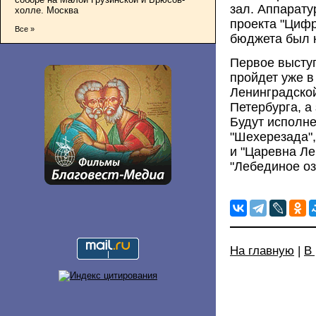
зал. Аппарату
холле. Москва
проекта "Цифр
Все »
бюджета был н
Первое высту
пройдет уже в
Ленинградской
Петербурга, а
Будут исполн
"Шехерезада",
и "Царевна Ле
"Лебединое оз
На главную
|
В