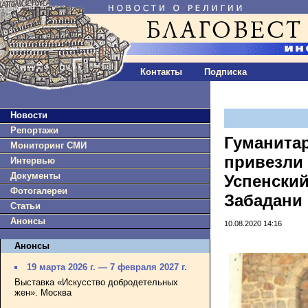
Контакты
Подписка
Новости
Репортажи
Гуманита
Мониторинг СМИ
привезли
Интервью
Документы
Успенский
Фотогалереи
Забадани
Статьи
Анонсы
10.08.2020 14:16
Анонсы
19 марта 2026 г. — 7 февраля 2027 г.
Выставка «Искусство добродетельных
жен». Москва