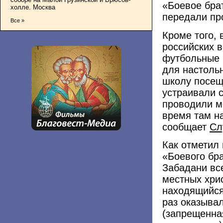
«Боевое бра
холле. Москва
передали пр
Все »
Кроме того, 
российских 
футбольные 
для настоль
школу посещ
устраивали 
проводили м
время там н
сообщает
Сл
Как отметил
«Боевого бр
Забадани вс
местных хрис
находящийся
раз оказыва
(запрещенна