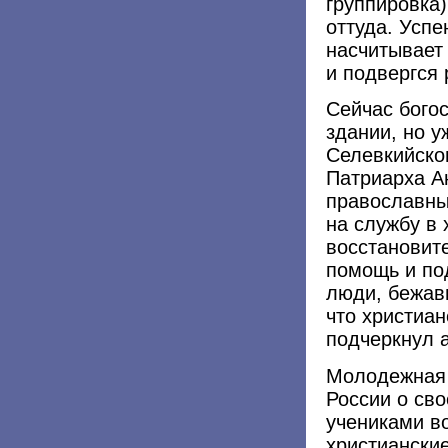
группировка
оттуда. Успе
насчитывает 
и подвергся
Сейчас бого
здании, но у
Селевкийско
Патриарха Ан
православны
на службу в 
восстановит
помощь и под
люди, бежавш
что христиан
подчеркнул 
Молодежная 
России о сво
учениками в
христианские