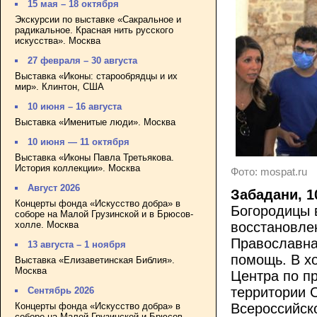
15 мая – 18 октября
Экскурсии по выставке «Сакральное и
радикальное. Красная нить русского
искусства». Москва
27 февраля – 30 августа
Выставка «Иконы: старообрядцы и их
мир». Клинтон, США
10 июня – 16 августа
Выставка «Именитые люди». Москва
10 июня — 11 октября
Выставка «Иконы Павла Третьякова.
История коллекции». Москва
Фото: mospat.ru
Август 2026
Забадани, 1
Концерты фонда «Искусство добра» в
Богородицы 
соборе на Малой Грузинской и в Брюсов-
холле. Москва
восстановле
Православна
13 августа – 1 ноября
помощь. В х
Выставка «Елизаветинская Библия».
Москва
Центра по п
территории 
Сентябрь 2026
Концерты фонда «Искусство добра» в
Всероссийск
соборе на Малой Грузинской и Брюсов-