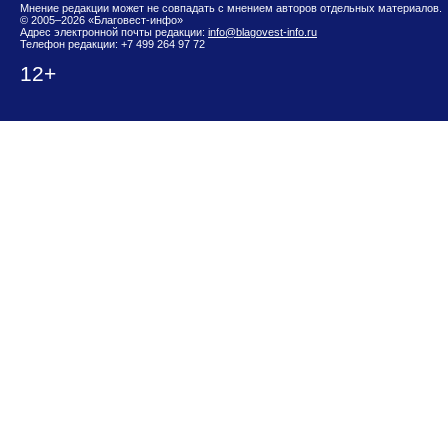
Мнение редакции может не совпадать с мнением авторов отдельных материалов.
© 2005–2026 «Благовест-инфо»
Адрес электронной почты редакции:
info@blagovest-info.ru
Телефон редакции: +7 499 264 97 72
12+