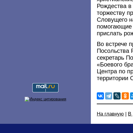
Рождества в
торжеству п
Словущего н
помогающие 
прислать ро
Во встрече п
Посольства 
секретарь По
«Боевого бр
Центра по п
территории 
На главную
|
В