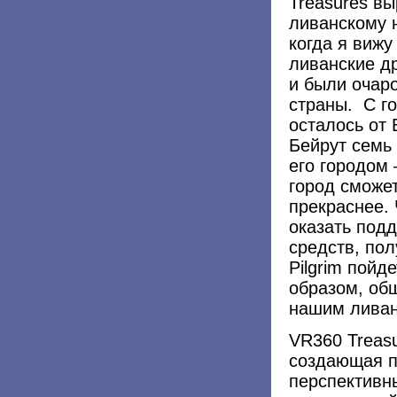
Treasures в
ливанскому н
когда я виж
ливанские д
и были очар
страны. С го
осталось от 
Бейрут семь 
его городом 
город сможет
прекраснее.
оказать под
средств, по
Pilgrim пойд
образом, об
нашим ливан
VR360 Treas
создающая п
перспективн