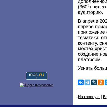
дополненной
(360°) виде
аудиторию.
В апреле 202
первое прило
приложение 
тематики, о
контенту, сн
местах хрис
создание но
платформ.
Узнать боль
На главную
|
В