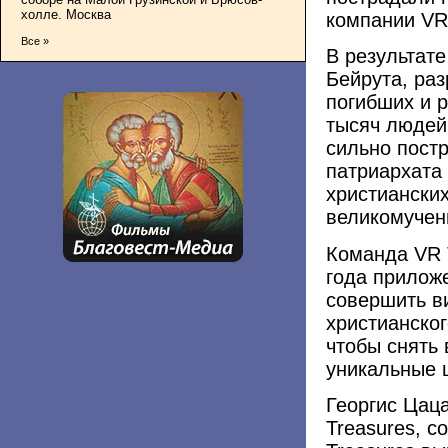
холле. Москва
компании VR 
Все »
В результат
Бейрута, ра
погибших и р
тысяч людей
сильно пост
патриархата
христианских
великомучен
Команда VR 
года приложе
совершить в
христианског
чтобы снять
уникальные 
Георгис Цац
Treasures, с