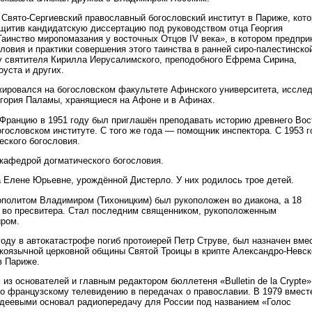
в Свято-Сергиевский православный богословский институт в Париже, кот
защитив кандидатскую диссертацию под руководством отца Георгия
Таинство миропомазания у восточных Отцов IV века», в котором предпри
ловия и практики совершения этого таинства в ранней сиро-палестинско
 у святителя Кирилла Иерусалимского, преподобного Ефрема Сирина,
уста и других.
ажировался на богословском факультете Афинского университета, иссле
игория Паламы, хранящиеся на Афоне и в Афинах.
Францию в 1951 году был приглашён преподавать историю древнего Вос
гословском институте. С того же года — помощник инспектора. С 1953 г
ского богословия.
 кафедрой догматического богословия.
а Елене Юрьевне, урождённой Дистерло. У них родилось трое детей.
ополитом Владимиром (Тихоницким) был рукоположен во диакона, а 18
— во пресвитера. Стал последним священником, рукоположенным
ром.
 году в автокатастрофе погиб протоиерей Петр Струве, был назначен вме
коязычной церковной общины Святой Троицы в крипте Александро-Невск
в Париже.
 из основателей и главным редактором бюллетеня «Bulletin de la Crypte»
по французскому телевидению в передачах о православии. В 1979 вмест
деевыми основал радиопередачу для России под названием «Голос