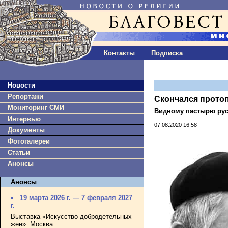
Контакты
Подписка
Новости
Репортажи
Скончался прото
Мониторинг СМИ
Видному пастырю рус
Интервью
07.08.2020 16:58
Документы
Фотогалереи
Статьи
Анонсы
Анонсы
19 марта 2026 г. — 7 февраля 2027
г.
Выставка «Искусство добродетельных
жен». Москва