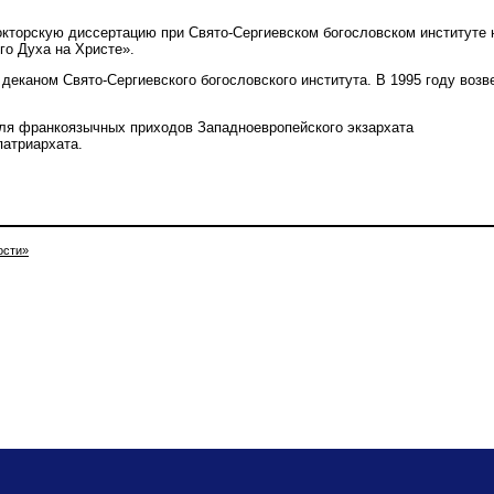
окторскую диссертацию при Свято-Сергиевском богословском институте 
го Духа на Христе».
 деканом Свято-Сергиевского богословского института. В 1995 году возв
ля франкоязычных приходов Западноевропейского экзархата
патриархата.
ости»