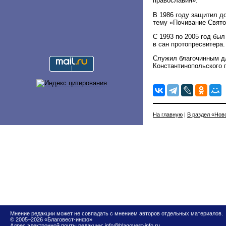
православия».
В 1986 году защитил д
тему «Почивание Свято
С 1993 по 2005 год был
в сан протопресвитера.
Служил благочинным д
Константинопольского 
На главную
|
В раздел «Нов
Мнение редакции может не совпадать с мнением авторов отдельных материалов.
© 2005–2026 «Благовест-инфо»
Адрес электронной почты редакции:
info@blagovest-info.ru