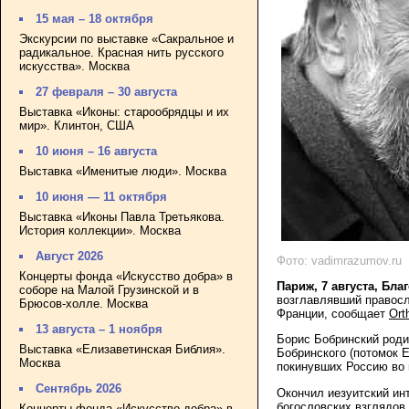
15 мая – 18 октября
Экскурсии по выставке «Сакральное и
радикальное. Красная нить русского
искусства». Москва
27 февраля – 30 августа
Выставка «Иконы: старообрядцы и их
мир». Клинтон, США
10 июня – 16 августа
Выставка «Именитые люди». Москва
10 июня — 11 октября
Выставка «Иконы Павла Третьякова.
История коллекции». Москва
Август 2026
Фото: vadimrazumov.ru
Концерты фонда «Искусство добра» в
Париж, 7 августа, Бла
соборе на Малой Грузинской и в
возглавлявший правосл
Брюсов-холле. Москва
Франции, сообщает
Ort
13 августа – 1 ноября
Борис Бобринский роди
Выставка «Елизаветинская Библия».
Бобринского (потомок 
Москва
покинувших Россию во
Сентябрь 2026
Окончил иезуитский ин
богословских взглядов
Концерты фонда «Искусство добра» в