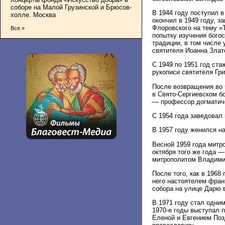
соборе на Малой Грузинской и Брюсов-
В 1944 году поступил 
холле. Москва
окончил в 1949 году, 
Флоровского на тему «
Все »
попытку изучения богос
традиции, в том числе
святителя Иоанна Злато
С 1949 по 1951 год ст
рукописи святителя Гр
После возвращения во 
в Свято-Сергиевском бо
— профессор догматиче
С 1954 года заведовал
В 1957 году женился н
Весной 1959 года митр
октября того же года 
митрополитом Владими
После того, как в 1968
него настоятелем фран
собора на улице Дарю 
В 1971 году стал одним
1970-е годы выступал 
Еленой и Евгением Поз