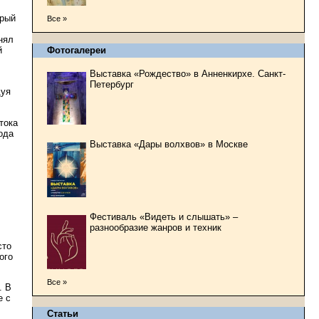
орый
Все »
нял
й
Фотогалереи
Выставка «Рождество» в Анненкирхе. Санкт-
Петербург
дуя
тока
ода
Выставка «Дары волхвов» в Москве
Фестиваль «Видеть и слышать» –
разнообразие жанров и техник
сто
ого
Все »
. В
е с
Статьи