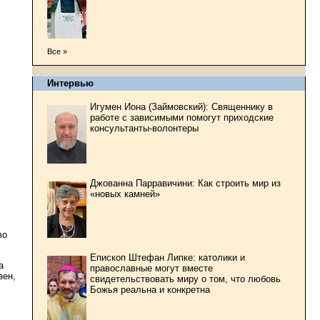
Все »
Интервью
Игумен Иона (Займовский): Священнику в
работе с зависимыми помогут приходские
консультанты-волонтеры
Джованна Парравичини: Как строить мир из
«новых камней»
во
Епископ Штефан Липке: католики и
а
православные могут вместе
зен,
свидетельствовать миру о том, что любовь
Божья реальна и конкретна