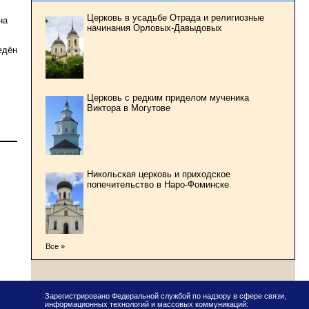
Церковь в усадьбе Отрада и религиозные
на
начинания Орловых-Давыдовых
едён
Церковь с редким приделом мученика
Виктора в Могутове
Никольская церковь и приходское
попечительство в Наро-Фоминске
Все »
Зарегистрировано Федеральной службой по надзору в сфере связи,
информационных технологий и массовых коммуникаций: