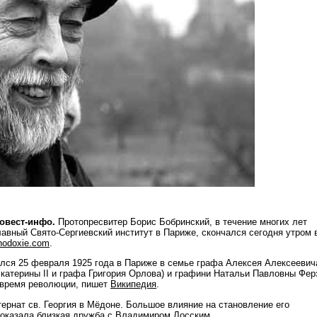
говест-инфо.
Протопресвитер Борис Бобринский, в течение многих лет
авный Свято-Сергиевский институт в Париже, скончался cегодня утром 
hodoxie.com
.
лся 25 февраля 1925 года в Париже в семье графа Алексея Алексеевич
Екатерины II и графа Григория Орлова) и графини Натальи Павловны Фер
 время революции, пишет
Википедия
.
тернат св. Георгия в Мёдоне. Большое влияние на становление его
 оказала близкая дружба с Владимиром Лосским.