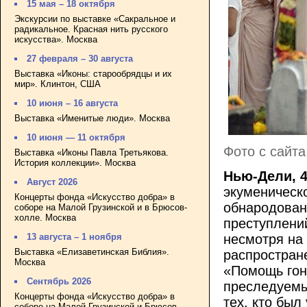
15 мая – 18 октября
Экскурсии по выставке «Сакральное и
радикальное. Красная нить русского
искусства». Москва
27 февраля – 30 августа
Выставка «Иконы: старообрядцы и их
мир». Клинтон, США
10 июня – 16 августа
Выставка «Именитые люди». Москва
10 июня — 11 октября
Фото с сайта
Выставка «Иконы Павла Третьякова.
История коллекции». Москва
Нью-Дели, 4
Август 2026
экуменическ
Концерты фонда «Искусство добра» в
обнародован
соборе на Малой Грузинской и в Брюсов-
холле. Москва
преступлени
13 августа – 1 ноября
несмотря на 
Выставка «Елизаветинская Библия».
распростран
Москва
«Помощь гон
Сентябрь 2026
преследуемы
Концерты фонда «Искусство добра» в
тех, кто был
соборе на Малой Грузинской и Брюсов-