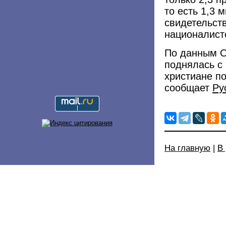
то есть 1,3 
свидетельств
националист
По данным O
поднялась с 
христиане п
сообщает
Ру
На главную
|
В