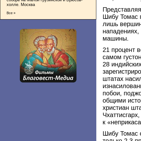
холле. Москва
Представляя
Все »
Шибу Томас 
лишь вершин
нападениях,
машины.
21 процент 
самом густо
28 индийски
зарегистрир
штатах насил
изнасилован
побои, поджо
общими исто
христиан шт
Чхаттисгарх
к «неприкас
Шибу Томас 
только 2,3 п