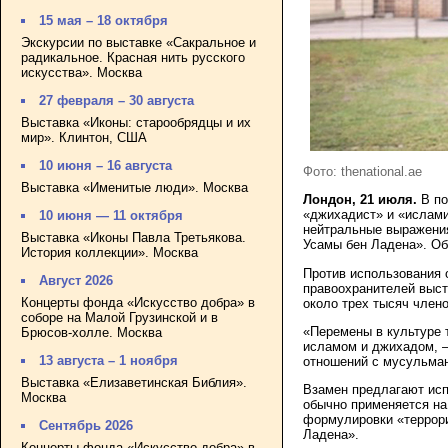
15 мая – 18 октября
Экскурсии по выставке «Сакральное и
радикальное. Красная нить русского
искусства». Москва
27 февраля – 30 августа
Выставка «Иконы: старообрядцы и их
мир». Клинтон, США
10 июня – 16 августа
Фото: thenational.ae
Выставка «Именитые люди». Москва
Лондон, 21 июля.
В по
«джихадист» и «ислами
10 июня — 11 октября
нейтральные выражения
Выставка «Иконы Павла Третьякова.
Усамы бен Ладена». О
История коллекции». Москва
Против использования 
Август 2026
правоохранителей выс
Концерты фонда «Искусство добра» в
около трех тысяч члено
соборе на Малой Грузинской и в
«Перемены в культуре 
Брюсов-холле. Москва
исламом и джихадом, –
13 августа – 1 ноября
отношений с мусульман
Выставка «Елизаветинская Библия».
Взамен предлагают исп
Москва
обычно применяется на
формулировки «террори
Сентябрь 2026
Ладена».
Концерты фонда «Искусство добра» в