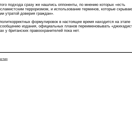
этого подхода сразу же нашлись оппоненты, по мнению которых «есть
исламистским терроризмом, и использование терминов, которые скрыва
ции утратой доверия граждан».
политкорректных формулировок в настоящее время находится на этапе
о сообщению издания, официальных планов переименовывать «джихадис
ах у британских правоохранителей пока нет.
ости»