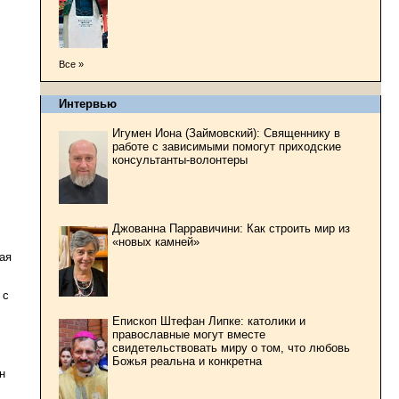
Все »
Интервью
Игумен Иона (Займовский): Священнику в
работе с зависимыми помогут приходские
консультанты-волонтеры
Джованна Парравичини: Как строить мир из
«новых камней»
ая
 с
Епископ Штефан Липке: католики и
православные могут вместе
свидетельствовать миру о том, что любовь
Божья реальна и конкретна
н