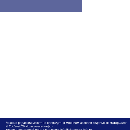
Мнение редакции может не совпадать с мнением авторов отдельных материалов.
© 2005–2026 «Благовест-инфо»
Адрес электронной почты редакции:
info@blagovest-info.ru