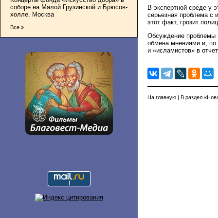
соборе на Малой Грузинской и Брюсов-
В экспертной среде у 
холле. Москва
серьезная проблема с 
этот факт, грозит поли
Все »
Обсуждение проблемы 
обмена мнениями и, п
и «исламистов» в отчет
На главную
|
В раздел «Нов