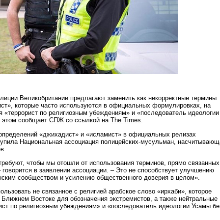
лиции Великобритании предлагают заменить как некорректные термины
ст», которые часто используются в официальных формулировках, на
 «террорист по религиозным убеждениям» и «последователь идеологии
б этом сообщает
СПЖ
со ссылкой на
The Times
.
определений «джихадист» и «исламист» в официальных релизах
тупила Национальная ассоциация полицейских-мусульман, насчитывающ
в.
требуют, чтобы мы отошли от использования терминов, прямо связанных
 говорится в заявлении ассоциации. – Это не способствует улучшению
ским сообществом и усилению общественного доверия в целом».
ользовать не связанное с религией арабское слово «ирхаби», которое
 Ближнем Востоке для обозначения экстремистов, а также нейтральные
ст по религиозным убеждениям» и «последователь идеологии Усамы бе