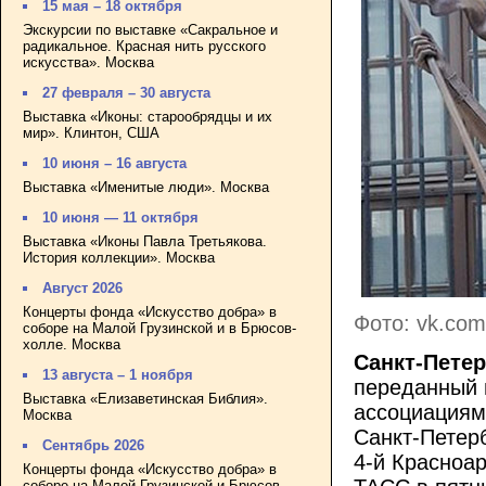
15 мая – 18 октября
Экскурсии по выставке «Сакральное и
радикальное. Красная нить русского
искусства». Москва
27 февраля – 30 августа
Выставка «Иконы: старообрядцы и их
мир». Клинтон, США
10 июня – 16 августа
Выставка «Именитые люди». Москва
10 июня — 11 октября
Выставка «Иконы Павла Третьякова.
История коллекции». Москва
Август 2026
Концерты фонда «Искусство добра» в
Фото: vk.com
соборе на Малой Грузинской и в Брюсов-
холле. Москва
Санкт-Петер
13 августа – 1 ноября
переданный 
Выставка «Елизаветинская Библия».
ассоциациями
Москва
Санкт-Петерб
Сентябрь 2026
4-й Красноа
Концерты фонда «Искусство добра» в
соборе на Малой Грузинской и Брюсов-