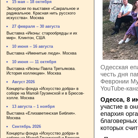
15 мая – 18 октября
Экскурсии по выставке «Сакральное и
радикальное. Красная нить русского
искусства». Москва
27 февраля – 30 августа
Выставка «Иконы: старообрядцы и их
мир». Клинтон, США
10 июня – 16 августа
Выставка «Именитые люди». Москва
10 июня — 11 октября
Одесская еп
Выставка «Иконы Павла Третьякова.
История коллекции». Москва
честь дня па
Февронии Му
Август 2026
YouTube-кан
Концерты фонда «Искусство добра» в
соборе на Малой Грузинской и в Брюсов-
холле. Москва
Одесса, 8 и
участие в о
13 августа – 1 ноября
епархия орга
Выставка «Елизаветинская Библия».
Москва
благоверных
Сентябрь 2026
которых счи
Концерты фонда «Искусство добра» в
соборе на Малой Грузинской и Брюсов-