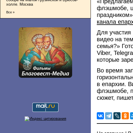
«Предлагаем
холле. Москва
флэшмобе, це
Все »
праздником»
канала епар
Для участия 
видео на тем
семья?» Гот
Viber, Tele
которые заре
Во время за
горизонталь
в епархии. В
флэшмобе, п
сюжет, пише