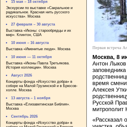
15 мая – 18 октября
Экскурсии по выставке «Сакральное и
радикальное. Красная нить русского
искусства». Москва
27 февраля – 30 августа
Выставка «Иконы: старообрядцы и их
мир». Клинтон, США
10 июня – 16 августа
Первая встреча А
Выставка «Именитые люди». Москва
Москва, 8 
10 июня — 11 октября
Антон Лыков
Выставка «Иконы Павла Третьякова.
История коллекции». Москва
заповедника
Август 2026
родственниц
Концерты фонда «Искусство добра» в
время смени
соборе на Малой Грузинской и в Брюсов-
Алексея Утк
холле. Москва
родственниц
13 августа – 1 ноября
Русской Пра
Выставка «Елизаветинская Библия».
митрополит 
Москва
Сентябрь 2026
«Рассказал 
Концерты фонда «Искусство добра» в
участка, объ
соборе на Малой Грузинской и Брюсов-