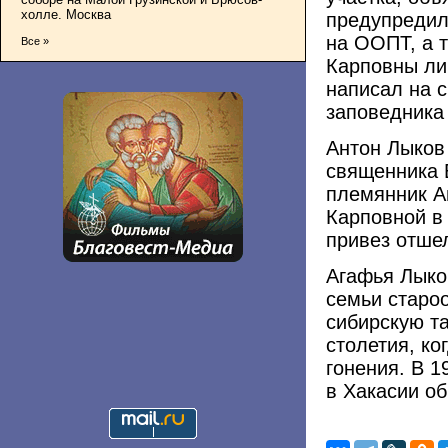
холле. Москва
предупредил
на ООПТ, а 
Все »
Карповны ли
написал на 
заповедника
Антон Лыков
священника
племянник А
Карповной в 
привез отшел
Агафья Лыко
семьи старо
сибирскую та
столетия, к
гонения. В 1
в Хакасии о