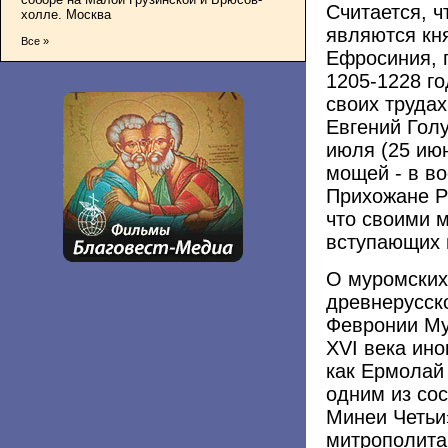
Считается, 
холле. Москва
являются кн
Все »
Ефросиния, 
1205-1228 го
своих трудах
Евгений Голу
июля (25 ию
мощей - в во
Прихожане Р
что своими 
вступающих 
О муромских
древнерусск
Февронии Му
XVI века ин
как Ермолай
одним из со
Минеи Четьи
митрополита