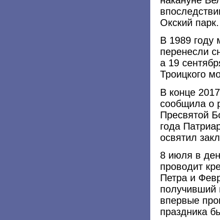
впоследствии
Окский парк.
В 1989 году
перенесли с
а 19 сентябр
Троицкого м
В конце 201
сообщила о 
Пресвятой Б
года Патриа
освятил закл
8 июля в де
проводит кр
Петра и Фев
получивший 
впервые про
праздника б