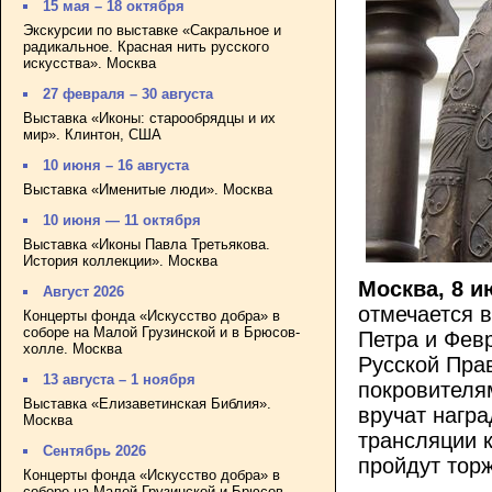
15 мая – 18 октября
Экскурсии по выставке «Сакральное и
радикальное. Красная нить русского
искусства». Москва
27 февраля – 30 августа
Выставка «Иконы: старообрядцы и их
мир». Клинтон, США
10 июня – 16 августа
Выставка «Именитые люди». Москва
10 июня — 11 октября
Выставка «Иконы Павла Третьякова.
История коллекции». Москва
Москва, 8 
Август 2026
отмечается в
Концерты фонда «Искусство добра» в
соборе на Малой Грузинской и в Брюсов-
Петра и Фев
холле. Москва
Русской Пра
13 августа – 1 ноября
покровителям
Выставка «Елизаветинская Библия».
вручат награ
Москва
трансляции 
Сентябрь 2026
пройдут тор
Концерты фонда «Искусство добра» в
соборе на Малой Грузинской и Брюсов-