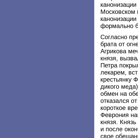
канонизации 
Московском 
канонизации
формально б
Согласно пре
брата от огн
Агрикова меч
князя, вызва
Петра покры
лекарем, вст
крестьянку 
дикого меда)
обмен на об
отказался от
короткое вр
Феврония на
князя. Княз
и после око
свое обещан