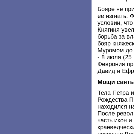
Бояре не пр
ее изгнать. 
условии, что
Княгиня увел
борьба за вл
бояр княжеск
Муромом до 
- 8 июля (25
Феврония пр
Давид и Ефр
Мощи свят
Тела Петра 
Рождества П
находился н
После револ
часть икон 
краеведчески
накануне Ве