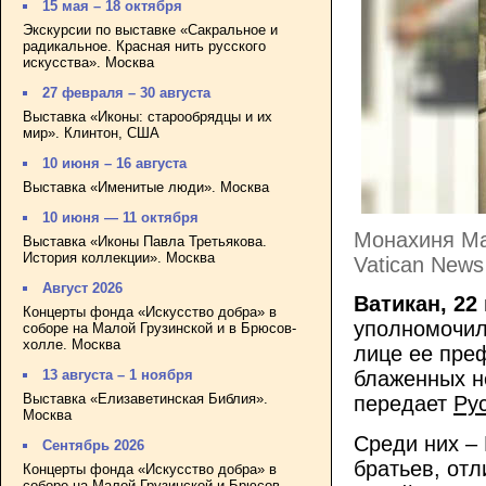
15 мая – 18 октября
Экскурсии по выставке «Сакральное и
радикальное. Красная нить русского
искусства». Москва
27 февраля – 30 августа
Выставка «Иконы: старообрядцы и их
мир». Клинтон, США
10 июня – 16 августа
Выставка «Именитые люди». Москва
10 июня — 11 октября
Монахиня Ма
Выставка «Иконы Павла Третьякова.
История коллекции». Москва
Vatican News
Август 2026
Ватикан, 22
Концерты фонда «Искусство добра» в
уполномочил
соборе на Малой Грузинской и в Брюсов-
холле. Москва
лице ее преф
13 августа – 1 ноября
блаженных н
Выставка «Елизаветинская Библия».
передает
Ру
Москва
Среди них –
Сентябрь 2026
братьев, от
Концерты фонда «Искусство добра» в
соборе на Малой Грузинской и Брюсов-