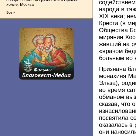
содействием
холле. Москва
народа в тя
Все »
XIX века; н
Креста (в м
Общества Бо
мирянин Хос
живший на ру
«врачом бед
больным во 
Признана бл
монахиня Ма
Эльза), роди
во время са
обманом выз
сказав, что 
изнасилован
посвятила с
оказалась в 
они наносил