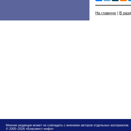
На главную
|
В раз
Мнение редакции может не совпадать с мнением авторов отдельных материалов.
© 2005–2026 «Благовест-инфо»