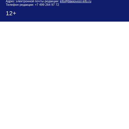
Адрес электронной почты редакции:
info@blagovest-info.ru
Телефон редакции: +7 499 264 97 72
12+