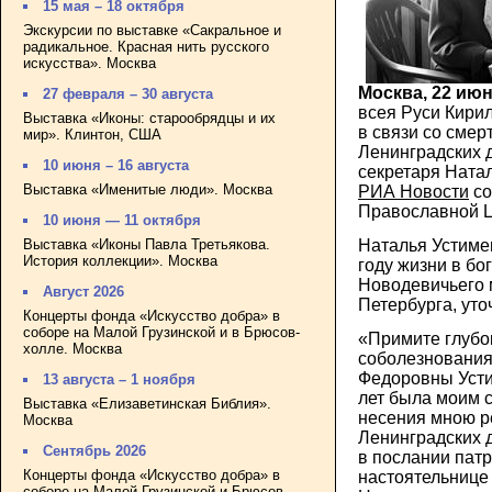
15 мая – 18 октября
Экскурсии по выставке «Сакральное и
радикальное. Красная нить русского
искусства». Москва
Москва, 22 ию
27 февраля – 30 августа
всея Руси Кири
Выставка «Иконы: старообрядцы и их
в связи со сме
мир». Клинтон, США
Ленинградских 
10 июня – 16 августа
секретаря Ната
Выставка «Именитые люди». Москва
РИА Новости
со
Православной Ц
10 июня — 11 октября
Выставка «Иконы Павла Третьякова.
Наталья Устиме
История коллекции». Москва
году жизни в бо
Новодевичьего 
Август 2026
Петербурга, уто
Концерты фонда «Искусство добра» в
соборе на Малой Грузинской и в Брюсов-
«Примите глубо
холле. Москва
соболезнования
Федоровны Усти
13 августа – 1 ноября
лет была моим 
Выставка «Елизаветинская Библия».
несения мною р
Москва
Ленинградских д
Сентябрь 2026
в послании пат
Концерты фонда «Искусство добра» в
настоятельнице
соборе на Малой Грузинской и Брюсов-