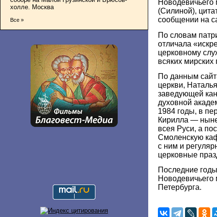
Новодевичьего
холле. Москва
(Силиной), цита
сообщении на с
Все »
По словам патр
отличала «искр
церковному слу
всяких мирских 
По данным сайт
церкви, Наталь
заведующей кан
духовной акаде
1984 годы, в пе
Кирилла — ныне
всея Руси, а по
Смоленскую ка
с ним и регуляр
церковные праз
Последние годы
Новодевичьего 
Петербурга.