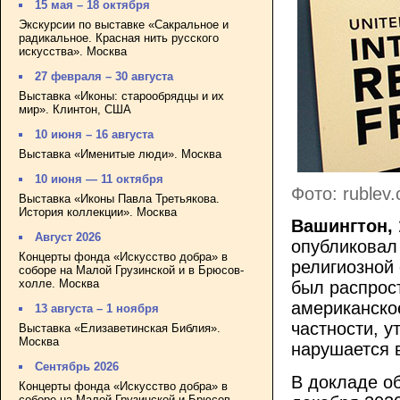
15 мая – 18 октября
Экскурсии по выставке «Сакральное и
радикальное. Красная нить русского
искусства». Москва
27 февраля – 30 августа
Выставка «Иконы: старообрядцы и их
мир». Клинтон, США
10 июня – 16 августа
Выставка «Именитые люди». Москва
10 июня — 11 октября
Фото: rublev
Выставка «Иконы Павла Третьякова.
История коллекции». Москва
Вашингтон, 
Август 2026
опубликовал
Концерты фонда «Искусство добра» в
религиозной 
соборе на Малой Грузинской и в Брюсов-
холле. Москва
был распрос
американско
13 августа – 1 ноября
частности, у
Выставка «Елизаветинская Библия».
Москва
нарушается 
Сентябрь 2026
В докладе об
Концерты фонда «Искусство добра» в
соборе на Малой Грузинской и Брюсов-