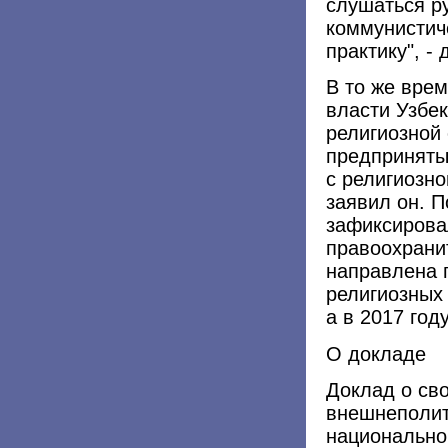
слушаться р
коммунистич
практику", -
В то же врем
власти Узбек
религиозной 
предприняты
с религиозно
заявил он. П
зафиксирова
правоохрани
направлена 
религиозных 
а в 2017 году
О докладе
Доклад о св
внешнеполит
национально