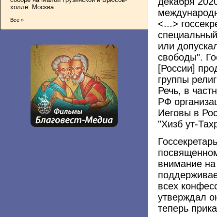
декабря 2020
холле. Москва
международн
Все »
<...> госсек
специальный
или допуска
свободы". Го
[России] пр
группы рели
Речь, в част
РФ организа
Иеговы в Рос
"Хизб ут-Тах
Госсекретар
посвященном
внимание на 
поддерживае
всех конфес
утверждал о
теперь прик