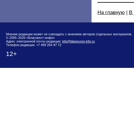
На главную
|
В
Мнение редакции может не совпадать с мнением авторов отдельных материалов.
© 2005–2026 «Благовест-инфо»
Адрес электронной почты редакции:
info@blagovest-info.ru
Телефон редакции: +7 499 264 97 72
12+