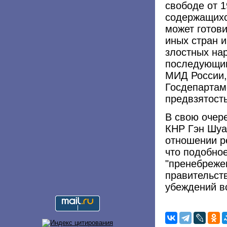
свободе от 1
содержащихс
может готов
иных стран и
злостных на
последующим
МИД России,
Госдепартам
предвзятость
В свою очер
КНР Гэн Шуа
отношении р
что подобно
"пренебреже
правительст
убеждений в