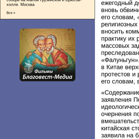
ежегодный д
холле. Москва
вновь обвин
Все »
его словам, 
религиозных
вносить ком
практику их 
массовых за
преследован
«Фалуньгун»
в Китае вер
протестов и 
его словам, 
«Содержание
заявления П
идеологичес
очернения п
вмешательст
китайская ст
заявила на б