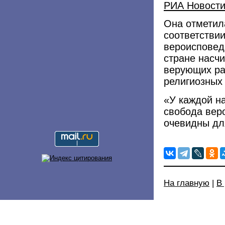
РИА Новост
Она отметила
соответстви
вероисповеда
стране насч
верующих ра
религиозных 
«У каждой н
свобода вер
очевидны для
На главную
|
В