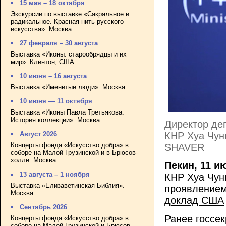
15 мая – 18 октября
Экскурсии по выставке «Сакральное и
радикальное. Красная нить русского
искусства». Москва
27 февраля – 30 августа
Выставка «Иконы: старообрядцы и их
мир». Клинтон, США
10 июня – 16 августа
Выставка «Именитые люди». Москва
10 июня — 11 октября
Выставка «Иконы Павла Третьякова.
История коллекции». Москва
Директор де
КНР Хуа Чун
Август 2026
Концерты фонда «Искусство добра» в
SHAVER
соборе на Малой Грузинской и в Брюсов-
холле. Москва
Пекин, 11 и
13 августа – 1 ноября
КНР Хуа Чун
Выставка «Елизаветинская Библия».
проявлением
Москва
доклад США
Сентябрь 2026
Ранее госсе
Концерты фонда «Искусство добра» в
соборе на Малой Грузинской и Брюсов-