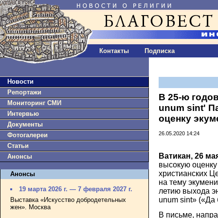
Контакты
Подписка
Новости
Репортажи
В 25-ю годо
Мониторинг СМИ
unum sint' 
Интервью
оценку экум
Документы
26.05.2020 14:24
Фотогалереи
Статьи
Ватикан, 26 ма
Анонсы
высокую оценку
христианских Ц
Анонсы
на тему экумени
19 марта 2026 г. — 7 февраля 2027 г.
летию выхода эн
unum sint» («Да 
Выставка «Искусство добродетельных
жен». Москва
В письме, напр