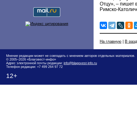
Отцу», – пишет 
Римско-Католич
На главную
|
В раз
Мнение редакции может не совпадать с мнением авторов отдельных материалов.
© 2005–2026 «Благовест-инфо»
Адрес электронной почты редакции:
info@blagovest-info.ru
Телефон редакции: +7 499 264 97 72
12+