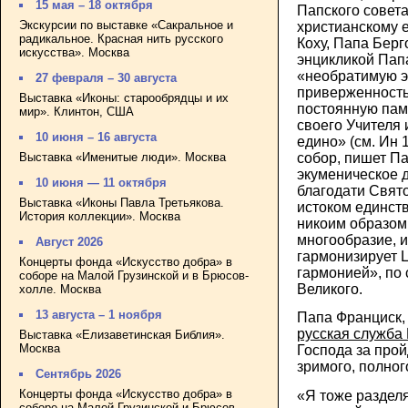
15 мая – 18 октября
Папского совет
Экскурсии по выставке «Сакральное и
христианскому 
радикальное. Красная нить русского
Коху, Папа Берг
искусства». Москва
энцикликой Пап
«необратимую 
27 февраля – 30 августа
приверженность
Выставка «Иконы: старообрядцы и их
постоянную пам
мир». Клинтон, США
своего Учителя 
10 июня – 16 августа
едино» (см. Ин 
Выставка «Именитые люди». Москва
собор, пишет Па
экуменическое 
10 июня — 11 октября
благодати Свято
Выставка «Иконы Павла Третьякова.
истоком единст
История коллекции». Москва
никоим образом
многообразие, 
Август 2026
гармонизирует 
Концерты фонда «Искусство добра» в
гармонией», по 
соборе на Малой Грузинской и в Брюсов-
Великого.
холле. Москва
13 августа – 1 ноября
Папа Франциск, 
русская служба
Выставка «Елизаветинская Библия».
Москва
Господа за прой
зримого, полног
Сентябрь 2026
Концерты фонда «Искусство добра» в
«Я тоже раздел
соборе на Малой Грузинской и Брюсов-