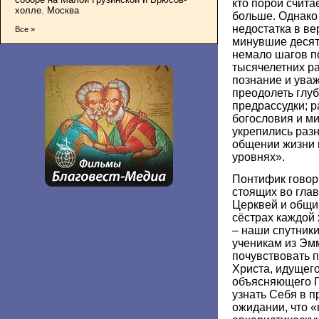
кто порой счита
холле. Москва
больше. Однако
недостатка в ве
Все »
минувшие десят
немало шагов п
тысячелетних р
познание и уваж
преодолеть глу
предрассудки; р
богословия и ми
укрепились раз
общении жизни 
уровнях».
Понтифик говор
стоящих во гла
Церквей и общин
сёстрах каждой 
– наши спутники
ученикам из Эм
почувствовать 
Христа, идущего
объясняющего 
узнать Себя в п
ожидании, что 