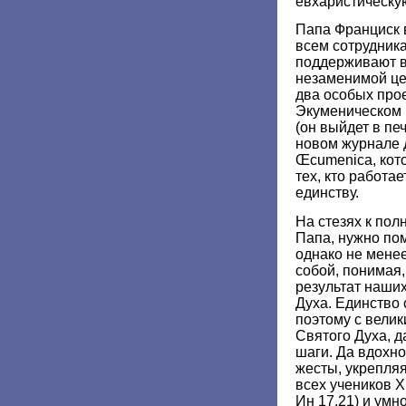
евхаристическу
Папа Франциск 
всем сотрудник
поддерживают в
незаменимой це
два особых прое
Экуменическом 
(он выйдет в печ
новом журнале 
Œcumenica, кот
тех, кто работа
единству.
На стезях к по
Папа, нужно пом
однако не мене
собой, понимая,
результат наших
Духа. Единство 
поэтому с вели
Святого Духа, 
шаги. Да вдохн
жесты, укрепля
всех учеников Хр
Ин 17,21) и ум