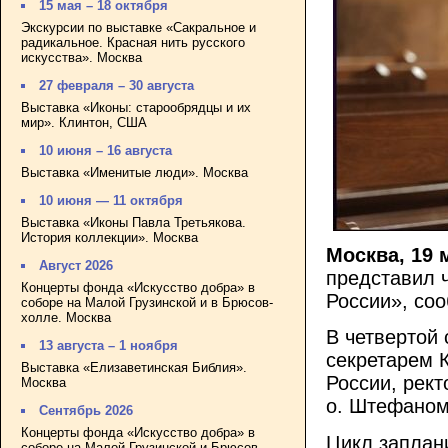
15 мая – 18 октября
Экскурсии по выставке «Сакральное и
радикальное. Красная нить русского
искусства». Москва
27 февраля – 30 августа
Выставка «Иконы: старообрядцы и их
мир». Клинтон, США
10 июня – 16 августа
Выставка «Именитые люди». Москва
10 июня — 11 октября
Выставка «Иконы Павла Третьякова.
История коллекции». Москва
Москва, 19 
Август 2026
представил 
Концерты фонда «Искусство добра» в
России», со
соборе на Малой Грузинской и в Брюсов-
холле. Москва
В четвертой 
13 августа – 1 ноября
секретарем 
Выставка «Елизаветинская Библия».
России, рек
Москва
о. Штефаном
Сентябрь 2026
Концерты фонда «Искусство добра» в
Цикл заплани
соборе на Малой Грузинской и Брюсов-