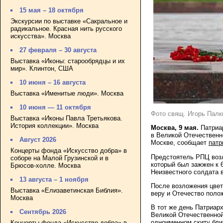
15 мая – 18 октября
Экскурсии по выставке «Сакральное и
радикальное. Красная нить русского
искусства». Москва
27 февраля – 30 августа
Выставка «Иконы: старообрядцы и их
мир». Клинтон, США
10 июня – 16 августа
Выставка «Именитые люди». Москва
10 июня — 11 октября
Фото свящ. Игорь Палкин
Выставка «Иконы Павла Третьякова.
История коллекции». Москва
Москва, 9 мая.
Патриа
в Великой Отечественн
Август 2026
Москве, сообщает
патр
Концерты фонда «Искусство добра» в
Предстоятель РПЦ возл
соборе на Малой Грузинской и в
который был зажжен к 6
Брюсов-холле. Москва
Неизвестного солдата 
13 августа – 1 ноября
После возложения цвет
Выставка «Елизаветинская Библия».
веру и Отечество поло
Москва
В тот же день Патриар
Сентябрь 2026
Великой Отечественной
одноименном скиту бли
Концерты фонда «Искусство добра» в