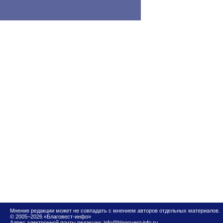
Мнение редакции может не совпадать с мнением авторов отдельных материалов.
© 2005–2026 «Благовест-инфо»
Адрес электронной почты редакции:
info@blagovest-info.ru