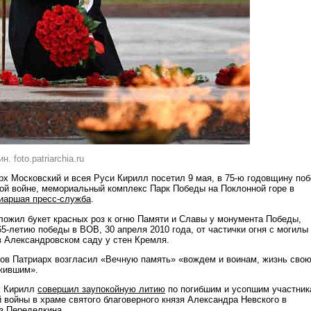
. foto.patriarchia.ru
рх Московский и всея Руси Кирилл посетил 9 мая, в 75-ю годовщину по
ой войне, мемориальный комплекс Парк Победы на Поклонной горе в
иаршая пресс-служба
.
ожил букет красных роз к огню Памяти и Славы у монумента Победы,
5-летию победы в ВОВ, 30 апреля 2010 года, от частички огня с могилы
в Александровском саду у стен Кремля.
ов Патриарх возгласил «Вечную память» «вождем и воинам, жизнь свою
жившим».
х Кирилл
совершил заупокойную литию
по погибшим и усопшим участник
 войны в храме святого благоверного князя Александра Невского в
з Переделкина.