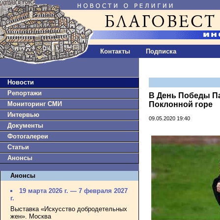
Контакты
Подписка
Новости
Репортажи
В День Победы П
Мониторинг СМИ
Поклонной горе
Интервью
09.05.2020 19:40
Документы
Фотогалереи
Статьи
Анонсы
Анонсы
19 марта 2026 г. — 7 февраля 2027
г.
Выставка «Искусство добродетельных
жен». Москва