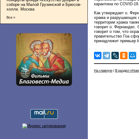
карантина по COVID-19
соборе на Малой Грузинской и Брюсов-
холле. Москва
Как утверждает о. Фер
храма и разрушающих н
Все »
территории храма также
говорит о. Фернандес.
говорит о том, что охр
правительство Гоа сфо
принадлежит премьер И
На главную
|
В раздел «Нов