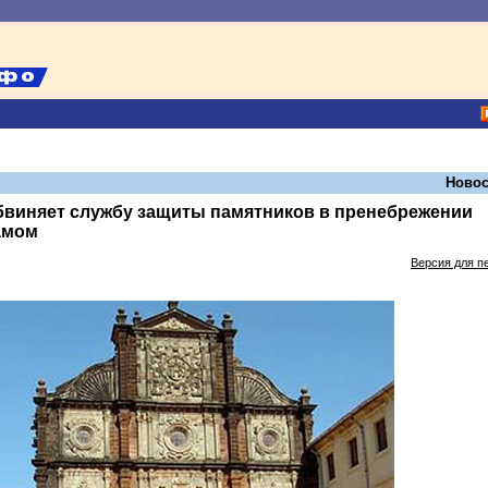
Новос
бвиняет службу защиты памятников в пренебрежении
амом
Версия для п