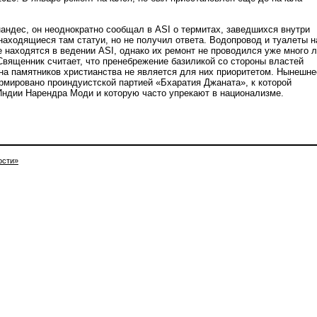
.
нандес, он неоднократно сообщал в ASI о термитах, заведшихся внутри
аходящиеся там статуи, но не получил ответа. Водопровод и туалеты н
 находятся в ведении ASI, однако их ремонт не проводился уже много л
 Священник считает, что пренебрежение базиликой со стороны властей
ана памятников христианства не является для них приоритетом. Нынешне
рмировано проиндуистской партией «Бхаратия Джаната», к которой
ндии Нарендра Моди и которую часто упрекают в национализме.
ости»