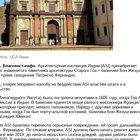
Фото: UCA News
, Благовест-инфо.
Архитектурная инспекция Индии (ASI) пренебрегает
ю знаменитого памятника архитектуры Старого Гоа – базилики Бон-Жезу
 храма священник Патрисио Фернандес.
s
, клирик направил жалобу на бездействие ASI властям штата и в
ьство.
илосердного Иисуса) была построена иезуитами в 1605 году, когда Гоа 
миссии в Индии. В базилике хранятся мощи святого миссионера Францис
 которым приходят немало паломников. Наряду с другими церквями и
ными, когда Гоа был португальской колонией, базилика Бон-Жезуш внес
наследия Юнеско.
ия ASI базилика перенесла серьезные повреждения, ей грозит дальнейш
о. Фернандес. По словам клирика, ASI должна была начать ремонт кровл
и в мае 2019, до начала июньского сезона дождей, однако работы были
2020. В январе ремонт начался, но был приостановлен еще до начала