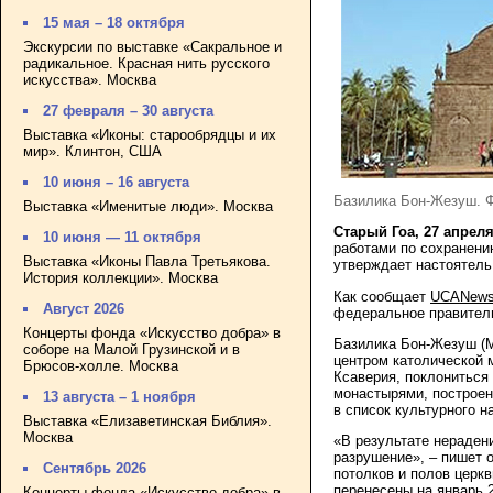
15 мая – 18 октября
Экскурсии по выставке «Сакральное и
радикальное. Красная нить русского
искусства». Москва
27 февраля – 30 августа
Выставка «Иконы: старообрядцы и их
мир». Клинтон, США
10 июня – 16 августа
Базилика Бон-Жезуш. 
Выставка «Именитые люди». Москва
Старый Гоа, 27 апреля
10 июня — 11 октября
работами по сохранени
Выставка «Иконы Павла Третьякова.
утверждает настоятель
История коллекции». Москва
Как сообщает
UCANew
Август 2026
федеральное правител
Концерты фонда «Искусство добра» в
Базилика Бон-Жезуш (М
соборе на Малой Грузинской и в
центром католической 
Брюсов-холле. Москва
Ксаверия, поклониться
монастырями, построен
13 августа – 1 ноября
в список культурного 
Выставка «Елизаветинская Библия».
Москва
«В результате нераден
разрушение», – пишет 
Сентябрь 2026
потолков и полов церкв
перенесены на январь 
Концерты фонда «Искусство добра» в