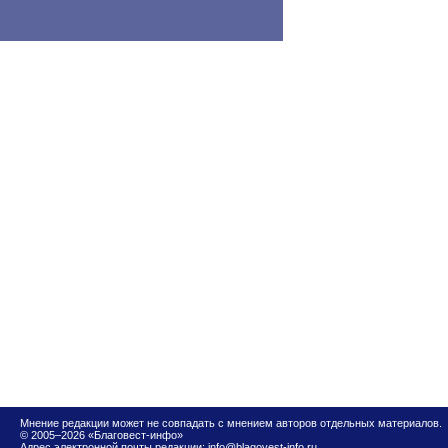
Мнение редакции может не совпадать с мнением авторов отдельных материалов.
© 2005–2026 «Благовест-инфо»
Адрес электронной почты редакции:
info@blagovest-info.ru