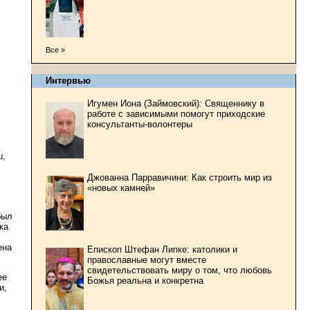
Все »
Интервью
Игумен Иона (Займовский): Священнику в
работе с зависимыми помогут приходские
консультанты-волонтеры
ш,
Джованна Парравичини: Как строить мир из
«новых камней»
был
ка
ена
Епископ Штефан Липке: католики и
православные могут вместе
свидетельствовать миру о том, что любовь
ее
Божья реальна и конкретна
и,