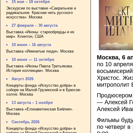
15 мая – 18 октября
Экскурсии по выставке «Сакральное и
радикальное. Красная нить русского
искусства». Москва
27 февраля – 30 августа
Выставка «Иконы: старообрядцы и их
мир». Клинтон, США
10 июня – 16 августа
Выставка «Именитые люди». Москва
Москва, 6 а
10 июня — 11 октября
по 10 апрел
Выставка «Иконы Павла Третьякова.
восьмисерий
История коллекции». Москва
Христос. Жиз
Август 2026
митрополит 
Концерты фонда «Искусство добра» в
соборе на Малой Грузинской и в Брюсов-
холле. Москва
Продюсером 
— Алексей Г
13 августа – 1 ноября
Алексей Ива
Выставка «Елизаветинская Библия».
Москва
Фильмы буду
Сентябрь 2026
по четверг в
Концерты фонда «Искусство добра» в
соборе на Малой Грузинской и Брюсов-