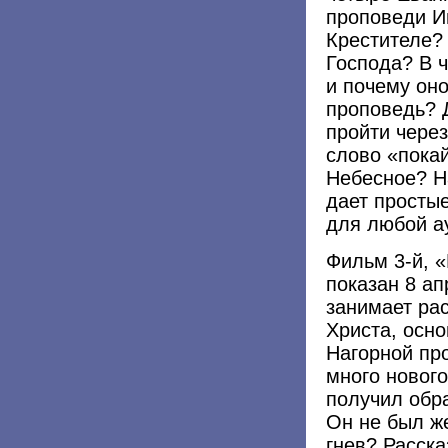
проповеди И
Крестителе?
Господа? В 
и почему он
проповедь? 
пройти чере
слово «покай
Небесное? Н
дает просты
для любой а
Фильм 3-й, «
показан 8 а
занимает ра
Христа, осн
Нагорной пр
много нового
получил обр
Он не был ж
гнев? Расск