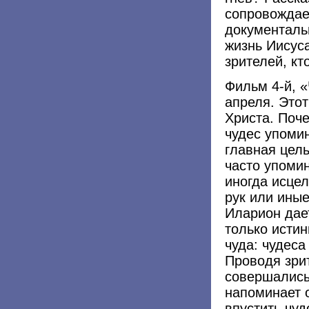
сопровождае
документаль
жизнь Иисуса
зрителей, кт
Фильм 4-й, «
апреля. Это
Христа. Поч
чудес упоми
главная цель
часто упоми
иногда исце
рук или ины
Иларион дает
только исти
чуда: чудеса
Проводя зри
совершались
напоминает о
впустить чуд