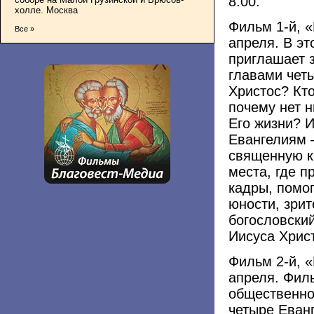
8:00.
холле. Москва
Фильм 1-й, «
Все »
апреля. В э
приглашает 
главами чет
Христос? Кто
почему нет н
Его жизни? 
Евангелиям 
священную к
места, где п
кадры, помо
юности, зрит
богословски
Иисуса Хрис
Фильм 2-й, «
апреля. Филь
общественно
четыре Еван