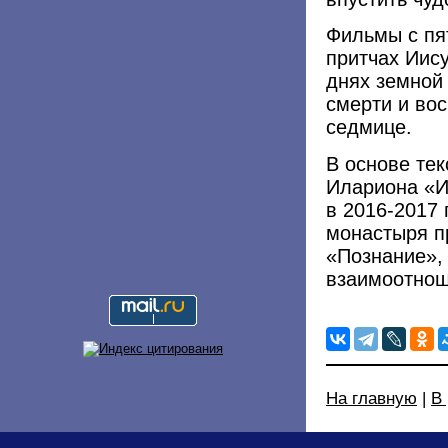
Фильмы с пят
притчах Иису
днях земной 
смерти и вос
седмице.
В основе те
Илариона «И
в 2016-2017 
монастыря п
«Познание»,
взаимоотнош
На главную
|
В