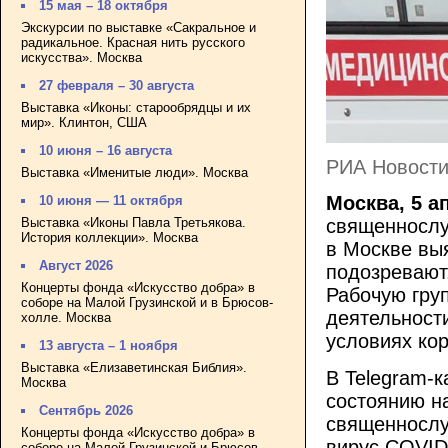
15 мая – 18 октября
Экскурсии по выставке «Сакральное и
радикальное. Красная нить русского
искусства». Москва
27 февраля – 30 августа
Выставка «Иконы: старообрядцы и их
мир». Клинтон, США
10 июня – 16 августа
РИА Новости
Выставка «Именитые люди». Москва
Москва, 5 а
10 июня — 11 октября
Выставка «Иконы Павла Третьякова.
священнослу
История коллекции». Москва
в Москве вы
Август 2026
подозревают
Концерты фонда «Искусство добра» в
Рабочую гру
соборе на Малой Грузинской и в Брюсов-
деятельност
холле. Москва
условиях ко
13 августа – 1 ноября
Выставка «Елизаветинская Библия».
В Telegram-к
Москва
состоянию н
Сентябрь 2026
священнослу
Концерты фонда «Искусство добра» в
вирус COVID
соборе на Малой Грузинской и Брюсов-