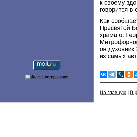
к своему здо
говорится в
Как сообщае
Пресвятой Б
храма о. Гео
Митрофорном
он духовник 
из самых ав
На главную
|
В 