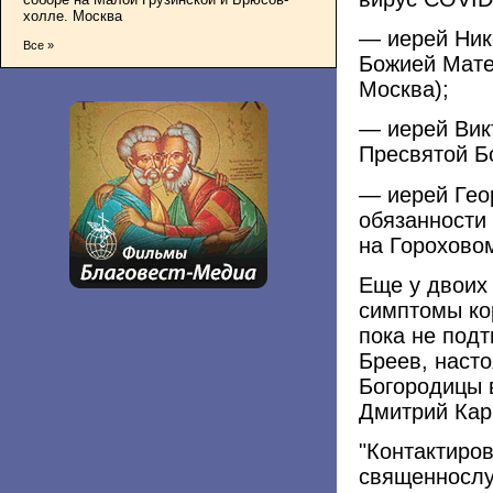
холле. Москва
— иерей Ник
Все »
Божией Мате
Москва);
— иерей Вик
Пресвятой Б
— иерей Гео
обязанности
на Горохово
Еще у двоих
симптомы ко
пока не подт
Бреев, наст
Богородицы 
Дмитрий Карп
"Контактиро
священнослу