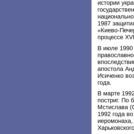
истории укр
государствен
национальног
1987 защити
«Киево-Пече
процессе XVI
В июле 1990
православно
впоследстви
апостола Ан
Исиченко воз
года.
В марте 199
постриг. По
Мстислава (
1992 года во
иеромонаха,
Харьковского