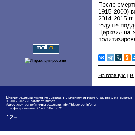
После смерт
1915-2000) в
2014-2015 гг
году не под
Церкви» на У
политизиров
На главную
|
В
Мнение редакции может не совпадать с мнением авторов отдельных материалов.
© 2005–2026 «Благовест-инфо»
Адрес электронной почты редакции:
info@blagovest-info.ru
Телефон редакции: +7 499 264 97 72
12+