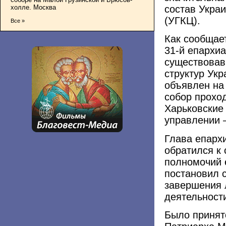
холле. Москва
состав Укра
(УГКЦ).
Все »
Как сообщае
31-й епархиа
существовав
структур Укр
объявлен на
собор прохо
Харьковские
управлении –
Глава епархи
обратился к
полномочий 
постановил 
завершения 
деятельности
Было принят