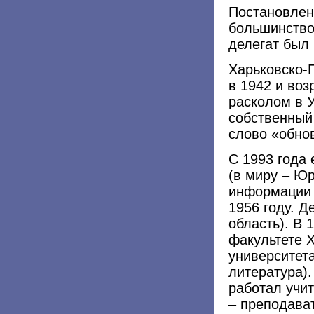
Постановлен
большинство
делегат был 
Харьковско-
в 1942 и воз
расколом в 
собственный
слово «обно
С 1993 года
(в миру – Ю
информации
1956 году. Д
область). В 
факультете Х
университета
литература).
работал учи
– преподава