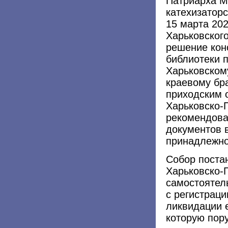
Патриарха М
катехизатор
15 марта 202
Харьковског
решение кон
библиотеки п
Харьковском
краевому бр
приходским 
Харьковско-
рекомендова
документов 
принадлежно
Собор поста
Харьковско-
самостоятел
с регистраци
ликвидации 
которую пор