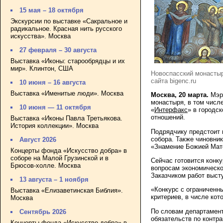
15 мая – 18 октября
Экскурсии по выставке «Сакральное и
радикальное. Красная нить русского
искусства». Москва
27 февраля – 30 августа
Выставка «Иконы: старообрядцы и их
мир». Клинтон, США
Новоспасский монастырь
сайта bigenc.ru
10 июня – 16 августа
Выставка «Именитые люди». Москва
Москва, 20 марта.
Мэри
монастыря, в том числ
10 июня — 11 октября
«
Интерфакс
» в городс
отношений.
Выставка «Иконы Павла Третьякова.
История коллекции». Москва
Подрядчику предстоит 
собора. Также чиновник
Август 2026
«Знамение Божией Мате
Концерты фонда «Искусство добра» в
соборе на Малой Грузинской и в
Сейчас готовится конк
Брюсов-холле. Москва
вопросам экономическ
Заказчиком работ выст
13 августа – 1 ноября
«Конкурс с ограниченн
Выставка «Елизаветинская Библия».
критериев, в числе кот
Москва
По словам департамент
Сентябрь 2026
обязательств по контра
Концерты фонда «Искусство добра» в