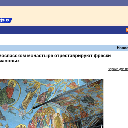
Новос
воспасском монастыре отреставрируют фрески
мановых
Версия для п