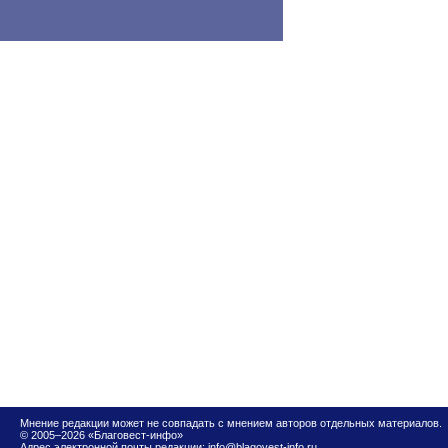
Мнение редакции может не совпадать с мнением авторов отдельных материалов.
© 2005–2026 «Благовест-инфо»
Адрес электронной почты редакции:
info@blagovest-info.ru