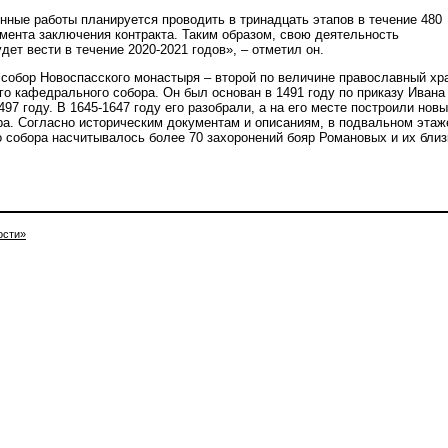
нные работы планируется проводить в тринадцать этапов в течение 480
мента заключения контракта. Таким образом, свою деятельность
дет вести в течение 2020-2021 годов», – отметил он.
собор Новоспасского монастыря – второй по величине православный хр
го кафедрального собора. Он был основан в 1491 году по приказу Ивана
497 году. В 1645-1647 году его разобрали, а на его месте построили нов
ра. Согласно историческим документам и описаниям, в подвальном этаж
 собора насчитывалось более 70 захоронений бояр Романовых и их близ
ости»