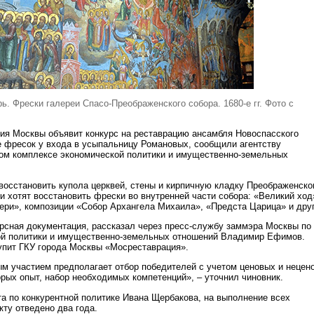
. Фрески галереи Спасо-Преображенского собора. 1680-е гг. Фото с
я Москвы объявит конкурс на реставрацию ансамбля Новоспасского
е фресок у входа в усыпальницу Романовых, сообщили агентству
ком комплексе экономической политики и имущественно-земельных
восстановить купола церквей, стены и кирпичную кладку Преображенско
и хотят восстановить фрески во внутренней части собора: «Великий ход
ри», композиции «Собор Архангела Михаила», «Предста Царица» и друг
урсная документация, рассказал через пресс-службу заммэра Москвы по
ой политики и имущественно-земельных отношений Владимир Ефимов.
упит ГКУ города Москвы «Мосреставрация».
ым участием предполагает отбор победителей с учетом ценовых и нецен
орых опыт, набор необходимых компетенций», – уточнил чиновник.
а по конкурентной политике Ивана Щербакова, на выполнение всех
кту отведено два года.