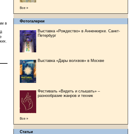
Все »
Фотогалереи
ам в
Выставка «Рождество» в Анненкирхе. Санкт-
ый
Петербург
е
ких.
Выставка «Дары волхвов» в Москве
Фестиваль «Видеть и слышать» –
разнообразие жанров и техник
Все »
Статьи