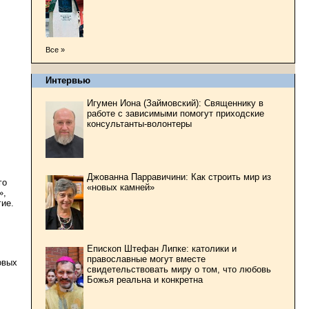
Все »
Интервью
Игумен Иона (Займовский): Священнику в
работе с зависимыми помогут приходские
консультанты-волонтеры
Джованна Парравичини: Как строить мир из
го
«новых камней»
»,
ие.
Епископ Штефан Липке: католики и
православные могут вместе
овых
свидетельствовать миру о том, что любовь
Божья реальна и конкретна