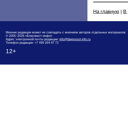
На главную
|
В
Мнение редакции может не совпадать с мнением авторов отдельных материалов.
© 2005–2026 «Благовест-инфо»
Адрес электронной почты редакции:
info@blagovest-info.ru
Телефон редакции: +7 499 264 97 72
12+