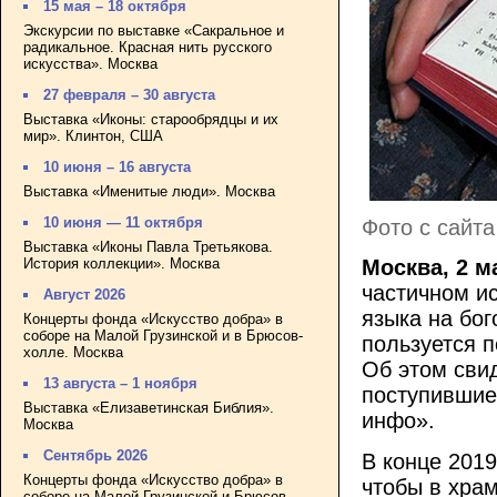
15 мая – 18 октября
Экскурсии по выставке «Сакральное и
радикальное. Красная нить русского
искусства». Москва
27 февраля – 30 августа
Выставка «Иконы: старообрядцы и их
мир». Клинтон, США
10 июня – 16 августа
Выставка «Именитые люди». Москва
10 июня — 11 октября
Фото с сайта
Выставка «Иконы Павла Третьякова.
История коллекции». Москва
Москва, 2 м
частичном и
Август 2026
языка на бог
Концерты фонда «Искусство добра» в
соборе на Малой Грузинской и в Брюсов-
пользуется 
холле. Москва
Об этом сви
13 августа – 1 ноября
поступившие
Выставка «Елизаветинская Библия».
инфо».
Москва
Сентябрь 2026
В конце 201
Концерты фонда «Искусство добра» в
чтобы в храм
соборе на Малой Грузинской и Брюсов-