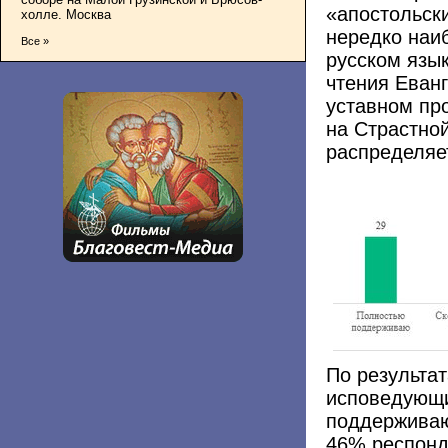
«апостольск
холле. Москва
нередко наи
Все »
русском язык
чтения Еван
уставном про
на Страстной
распределяет
По результа
исповедующи
поддерживаю
46% респонд