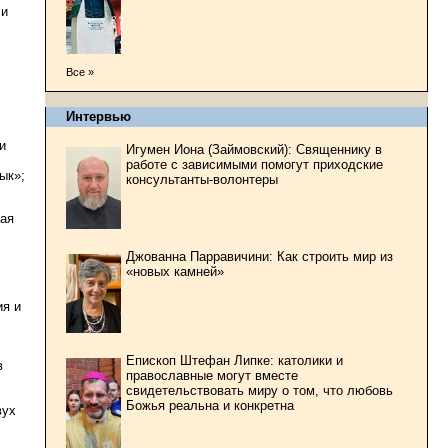
 и
Все »
Интервью
и
Игумен Иона (Займовский): Священнику в
работе с зависимыми помогут приходские
ык»;
консультанты-волонтеры
кая
Джованна Парравичини: Как строить мир из
«новых камней»
ия и
Епископ Штефан Липке: католики и
в
православные могут вместе
свидетельствовать миру о том, что любовь
Божья реальна и конкретна
вух