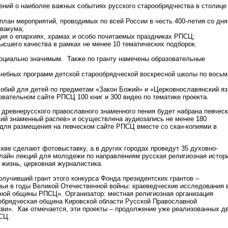
ений о наиболее важных событиях русского старообрядчества в столице
план мероприятий, проводимых по всей России в честь 400-летия со дня
вакума;
ия о епархиях, храмах и особо почитаемых праздниках РПСЦ;
ысшего качества в рамках не менее 10 тематических подборок.
оциально значимым. Также по гранту намечены образовательные
учебных программ детской старообрядческой воскресной школы по восьм
собий для детей по предметам «Закон Божий» и «Церковнославянский яз
овательном сайте РПСЦ 100 книг и 300 видео по тематике проекта.
 древнерусского православного знаменного пения будет набрана певчес
кий знаменный распев» и осуществлена аудиозапись не менее 180
для размещения на певческом сайте РПСЦ вместе со скан-копиями в
кве сделают фотовыставку, а в других городах проведут 35 духовно-
айн лекций для молодежи по направлениям русская религиозная истор
 жизнь, церковная журналистика.
олучивший грант этого конкурса Фонда президентских грантов –
ьи в годы Великой Отечественной войны: краеведческие исследования 
ной общины РПСЦ». Организатор: местная религиозная организация
обрядческая община Кировской области Русской Православной
ви». Как отмечается, эти проекты – продолжение уже реализованных д
СЦ.