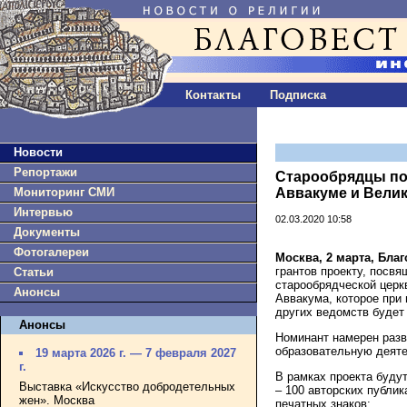
Контакты
Подписка
Новости
Репортажи
Старообрядцы по
Мониторинг СМИ
Аввакуме и Велик
Интервью
02.03.2020 10:58
Документы
Фотогалереи
Москва, 2 марта, Бла
грантов проекту, посв
Статьи
старообрядческой церк
Анонсы
Аввакума, которое при
других ведомств будет 
Анонсы
Номинант намерен разв
образовательную деяте
19 марта 2026 г. — 7 февраля 2027
г.
В рамках проекта буду
Выставка «Искусство добродетельных
– 100 авторских публи
жен». Москва
печатных знаков;