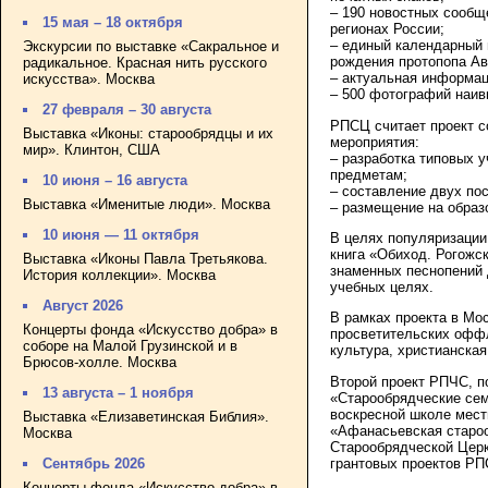
– 190 новостных сообщ
15 мая – 18 октября
регионах России;
– единый календарный 
Экскурсии по выставке «Сакральное и
рождения протопопа Ав
радикальное. Красная нить русского
– актуальная информац
искусства». Москва
– 500 фотографий наив
27 февраля – 30 августа
РПСЦ считает проект с
Выставка «Иконы: старообрядцы и их
мероприятия:
мир». Клинтон, США
– разработка типовых 
предметам;
10 июня – 16 августа
– составление двух по
Выставка «Именитые люди». Москва
– размещение на образ
10 июня — 11 октября
В целях популяризации
книга «Обиход. Рогожс
Выставка «Иконы Павла Третьякова.
знаменных песнопений 
История коллекции». Москва
учебных целях.
Август 2026
В рамках проекта в Мос
Концерты фонда «Искусство добра» в
просветительских оффл
соборе на Малой Грузинской и в
культура, христианская
Брюсов-холле. Москва
Второй проект РПЧС, п
13 августа – 1 ноября
«Старообрядческие сем
воскресной школе мест
Выставка «Елизаветинская Библия».
«Афанасьевская старо
Москва
Старообрядческой Церк
грантовых проектов РП
Сентябрь 2026
Концерты фонда «Искусство добра» в