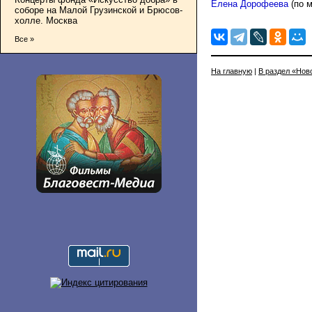
Елена Дорофеева
(по 
соборе на Малой Грузинской и Брюсов-
холле. Москва
Все »
На главную
|
В раздел «Нов