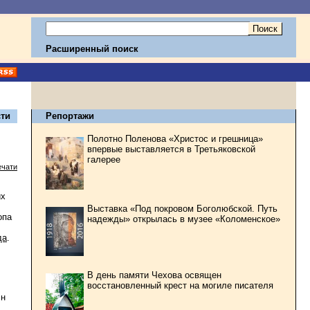
Расширенный поиск
ти
Репортажи
Полотно Поленова «Христос и грешница»
впервые выставляется в Третьяковской
галерее
ечати
их
Выставка «Под покровом Боголюбской. Путь
опа
надежды» открылась в музее «Коломенское»
да
.
В день памяти Чехова освящен
восстановленный крест на могиле писателя
лн