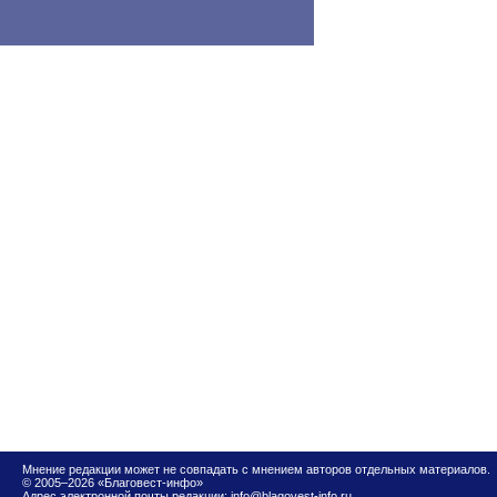
Мнение редакции может не совпадать с мнением авторов отдельных материалов.
© 2005–2026 «Благовест-инфо»
Адрес электронной почты редакции:
info@blagovest-info.ru