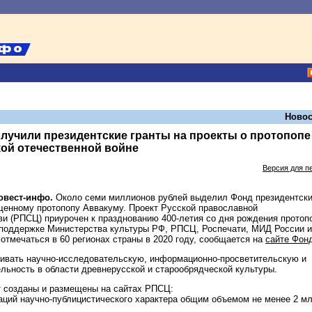
Новос
лучили президентские гранты на проекты о протопопе
ой отечественной войне
Версия для п
говест-инфо.
Около семи миллионов рублей выделил Фонд президентск
ященному протопопу Аввакуму. Проект Русской православной
ви (РПСЦ) приурочен к празднованию 400-летия со дня рождения протоп
 поддержке Министерства культуры РФ, РПСЦ, Роспечати, МИД России и
отмечаться в 60 регионах страны в 2020 году, сообщается на
сайте Фон
ивать научно-исследовательскую, информационно-просветительскую и
льность в области древнерусской и старообрядческой культуры.
т созданы и размещены на сайтах РПСЦ:
каций научно-публицистического характера общим объемом не менее 2 м