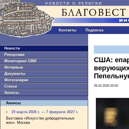
Контакты
Подписка
Новости
Репортажи
США: епа
Мониторинг СМИ
верующих
Интервью
Документы
Пепельну
Фотогалереи
26.02.2020 20:02
Статьи
Анонсы
Анонсы
19 марта 2026 г. — 7 февраля 2027 г.
Выставка «Искусство добродетельных
жен». Москва