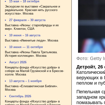
15 мая – 18 октября
Экскурсии по выставке «Сакральное и
радикальное. Красная нить русского
искусства». Москва
27 февраля – 30 августа
Выставка «Иконы: старообрядцы и их
мир». Клинтон, США
10 июня – 16 августа
Выставка «Именитые люди». Москва
10 июня — 11 октября
Выставка «Иконы Павла Третьякова.
История коллекции». Москва
Фото: Getty 
Август 2026
Детройт, 26
Концерты фонда «Искусство добра» в
соборе на Малой Грузинской и в Брюсов-
Католически
холле. Москва
верующих в 
13 августа – 1 ноября
пеплом и пуб
Выставка «Елизаветинская Библия».
Москва
Пепельная ср
западном хри
Сентябрь 2026
Концерты фонда «Искусство добра» в
помазывать 
соборе на Малой Грузинской и Брюсов-