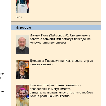
Все »
Интервью
Игумен Иона (Займовский): Священнику в
работе с зависимыми помогут приходские
консультанты-волонтеры
Джованна Парравичини: Как строить мир из
«новых камней»
них
и
Епископ Штефан Липке: католики и
православные могут вместе
рах,
свидетельствовать миру о том, что любовь
Божья реальна и конкретна