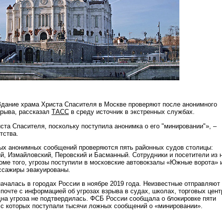
дание храма Христа Спасителя в Москве проверяют после анонимного
зрыва, рассказал
ТАСС
в среду источник в экстренных службах.
ста Спасителя, поскольку поступила анонимка о его "минировании"», –
тства.
ых анонимных сообщений проверяются пять районных судов столицы:
ий, Измайловский, Перовский и Басманный. Сотрудники и посетители из 
оме того, угрозы поступили в московские автовокзалы «Южные ворота» 
ссажиры эвакуированы.
ачалась в городах России в ноябре 2019 года. Неизвестные отправляют
почте с информацией об угрозах взрыва в судах, школах, торговых цент
одна угроза не подтвердилась. ФСБ России сообщала о блокировке пяти
 с которых поступали тысячи ложных сообщений о «минировании».