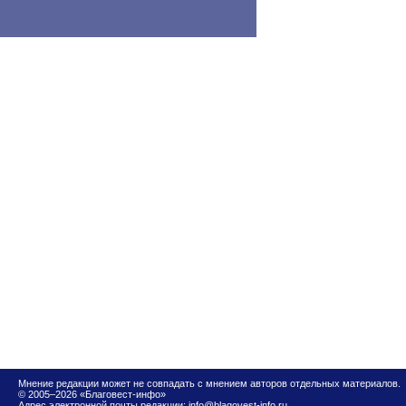
Мнение редакции может не совпадать с мнением авторов отдельных материалов.
© 2005–2026 «Благовест-инфо»
Адрес электронной почты редакции:
info@blagovest-info.ru