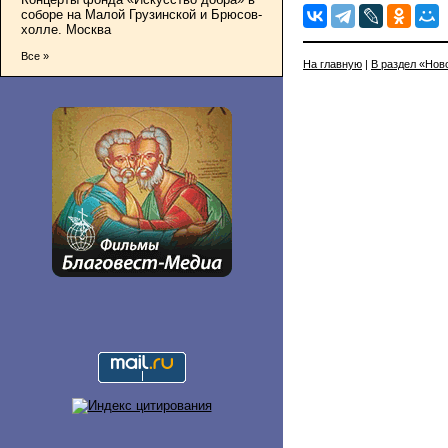
соборе на Малой Грузинской и Брюсов-
холле. Москва
Все »
На главную
|
В раздел «Нов