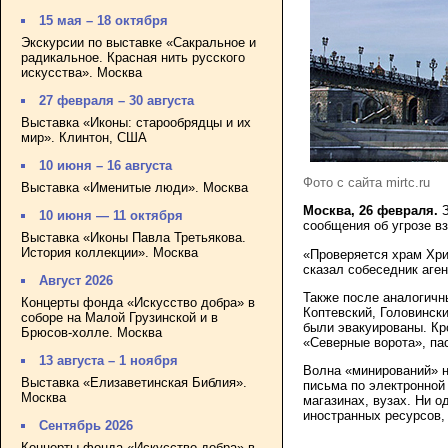
15 мая – 18 октября
Экскурсии по выставке «Сакральное и
радикальное. Красная нить русского
искусства». Москва
27 февраля – 30 августа
Выставка «Иконы: старообрядцы и их
мир». Клинтон, США
10 июня – 16 августа
Фото с сайта mirtc.ru
Выставка «Именитые люди». Москва
Москва, 26 февраля.
З
10 июня — 11 октября
сообщения об угрозе в
Выставка «Иконы Павла Третьякова.
История коллекции». Москва
«Проверяется храм Хри
сказал собеседник аген
Август 2026
Также после аналогичн
Концерты фонда «Искусство добра» в
Коптевский, Головинск
соборе на Малой Грузинской и в
были эвакуированы. Кр
Брюсов-холле. Москва
«Северные ворота», па
13 августа – 1 ноября
Волна «минирований» н
Выставка «Елизаветинская Библия».
письма по электронной 
Москва
магазинах, вузах. Ни 
иностранных ресурсов,
Сентябрь 2026
Концерты фонда «Искусство добра» в