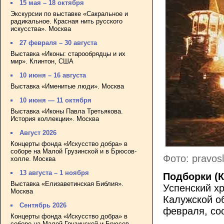
15 мая – 18 октября
Экскурсии по выставке «Сакральное и
радикальное. Красная нить русского
искусства». Москва
27 февраля – 30 августа
Выставка «Иконы: старообрядцы и их
мир». Клинтон, США
10 июня – 16 августа
Выставка «Именитые люди». Москва
10 июня — 11 октября
Выставка «Иконы Павла Третьякова.
История коллекции». Москва
Август 2026
Концерты фонда «Искусство добра» в
соборе на Малой Грузинской и в Брюсов-
Фото: pravosl
холле. Москва
13 августа – 1 ноября
Подборки (К
Выставка «Елизаветинская Библия».
Успенский х
Москва
Калужской об
Сентябрь 2026
февраля, с
Концерты фонда «Искусство добра» в
соборе на Малой Грузинской и Брюсов-