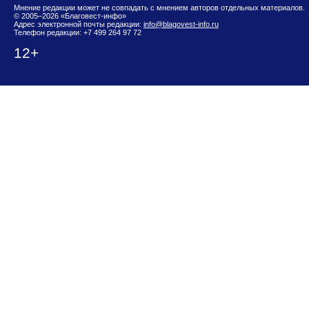
Мнение редакции может не совпадать с мнением авторов отдельных материалов.
© 2005–2026 «Благовест-инфо»
Адрес электронной почты редакции:
info@blagovest-info.ru
Телефон редакции: +7 499 264 97 72
12+