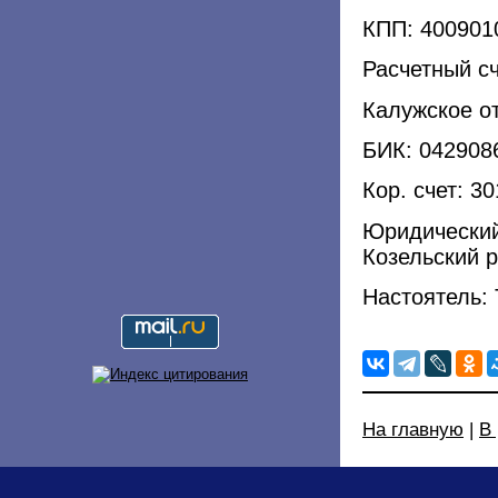
КПП: 400901
Расчетный с
Калужское о
БИК: 042908
Кор. счет: 
Юридический
Козельский р
Настоятель:
На главную
|
В