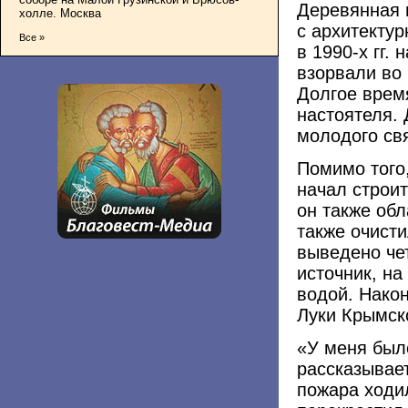
Деревянная 
холле. Москва
с архитекту
Все »
в 1990-х гг.
взорвали во
Долгое врем
настоятеля.
молодого св
Помимо того,
начал строи
он также об
также очисти
выведено че
источник, на
водой. Након
Луки Крымск
«У меня было
рассказывает
пожара ходил