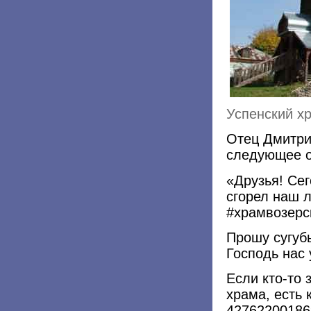
Успенский хр
Отец Дмитри
следующее 
«Друзья! Се
сгорел наш 
#храмвозерс
Прошу сугуб
Господь нас 
Если кто-то 
храма, есть 
42762200186