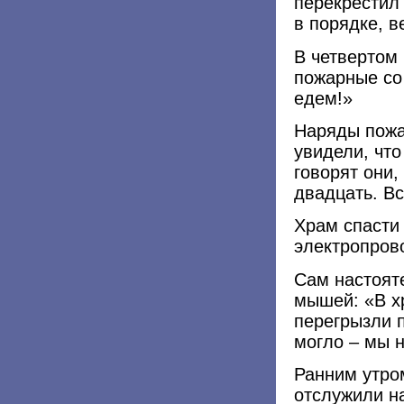
перекрестил 
в порядке, в
В четвертом
пожарные со
едем!»
Наряды пожа
увидели, что
говорят они,
двадцать. Вс
Храм спасти 
электропров
Сам настоят
мышей: «В х
перегрызли п
могло – мы 
Ранним утро
отслужили н