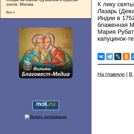
К лику свят
холле. Москва
Лазарь (Дев
Все »
Индии в 1752
блаженная М
Мария Рубат
капуцинок-те
На главную
|
В