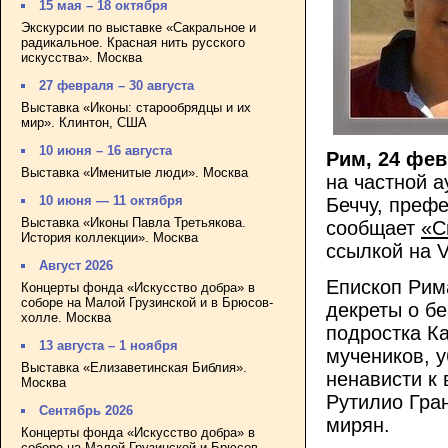
15 мая – 18 октября
Экскурсии по выставке «Сакральное и
радикальное. Красная нить русского
искусства». Москва
27 февраля – 30 августа
Выставка «Иконы: старообрядцы и их
мир». Клинтон, США
10 июня – 16 августа
Рим, 24 фе
Выставка «Именитые люди». Москва
на частной 
10 июня — 11 октября
Беччу, префе
Выставка «Иконы Павла Третьякова.
сообщает
«С
История коллекции». Москва
ссылкой на V
Август 2026
Епископ Рим
Концерты фонда «Искусство добра» в
соборе на Малой Грузинской и в Брюсов-
декреты о бе
холле. Москва
подростка Ка
13 августа – 1 ноября
мучеников, у
Выставка «Елизаветинская Библия».
ненависти к
Москва
Рутилио Гра
Сентябрь 2026
мирян.
Концерты фонда «Искусство добра» в
соборе на Малой Грузинской и Брюсов-