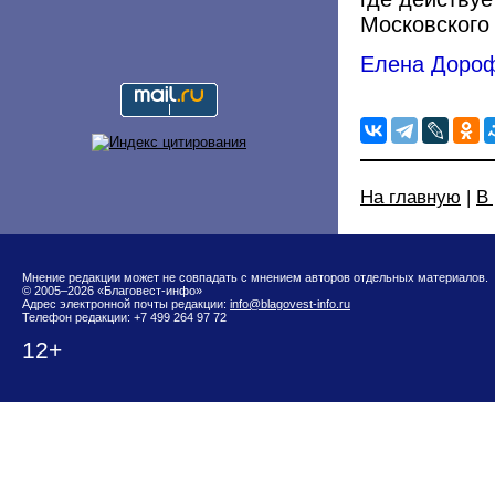
Московского 
Елена Доро
На главную
|
В
Мнение редакции может не совпадать с мнением авторов отдельных материалов.
© 2005–2026 «Благовест-инфо»
Адрес электронной почты редакции:
info@blagovest-info.ru
Телефон редакции: +7 499 264 97 72
12+