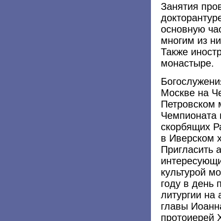
Занятия про
докторантур
основную час
многим из ни
Также иност
монастыре.
Богослужени
Москве на Ч
Петровском 
Чемпионата 
скорбящих Ра
в Иверском 
Пригласить 
интересующи
культурой мо
году в день
литургии на 
главы Иоанн
протоиерей 