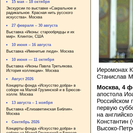
15 мая – 18 октября
Экскурсии по выставке «Сакральное и
радикальное. Красная нить русского
искусства». Москва
27 февраля – 30 августа
Выставка «Иконы: старообрядцы и их
мир». Клинтон, США
10 июня – 16 августа
Выставка «Именитые люди». Москва
10 июня — 11 октября
Выставка «Иконы Павла Третьякова.
Иеромонах К
История коллекции». Москва
Станислав М
Август 2026
Концерты фонда «Искусство добра» в
Москва, 4 ф
соборе на Малой Грузинской и в Брюсов-
апостола Ио
холле. Москва
Российском 
13 августа – 1 ноября
первую субб
Выставка «Елизаветинская Библия».
Москва
на английск
Константин 
Сентябрь 2026
Высоко-Петр
Концерты фонда «Искусство добра» в
соборе на Малой Грузинской и Брюсов-