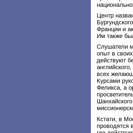
национально
Центр назван
Бургундского
Франции и ак
Им также бы
Слушатели м
опыт в своих
действуют б
английского,
всех желающ
Курсами рук
Феликса, а о
просветител
Шанхайского
миссионерск
Кстати, в Мо
проводятся 
где действу