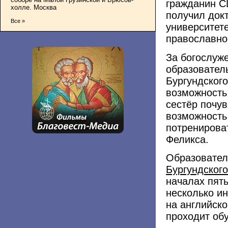
гражданин С
холле. Москва
получил док
Все »
университет
православно
За богослуж
образовател
Бургундского
возможность
сестёр почув
возможность 
потренироват
Феликса.
Образовате
Бургундского
началах пять
несколько ин
на английско
проходит об