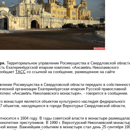
аря.
Территориальное управление Росимущества в Свердловской област
сть Екатеринбургской епархии комплекс «Ансамбль Николаевского
сообщает
ТАСС
со ссылкой на сообщение, размещенное на сайте
вление Росимущества в Свердловской области передало в собственнос
гиозной организации Екатеринбургская епархия Русской православной
омплекс «Ансамбль Николаевского монастыря», - говорится в сообщении.
о монастыря является объектом культурного наследия федерального
17 объектов, находящихся в городе Верхотурье Свердловской области,
.
тносится к 1604 году. В годы советской власти в монастыре размещала
ннолетних преступников. В 1990 г. Верхотурский Николаевский монасты
ной жизни. Важнейшим событием в монастыре стал день 25 сентября 1992