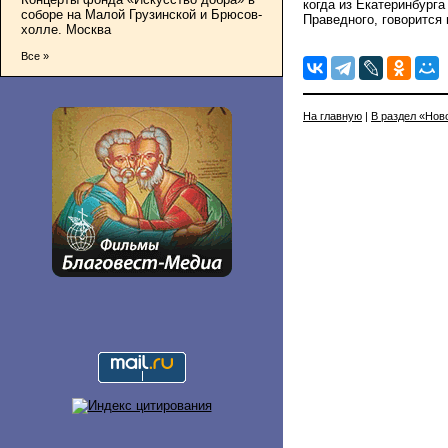
когда из Екатеринбург
соборе на Малой Грузинской и Брюсов-
Праведного, говорится 
холле. Москва
Все »
На главную
|
В раздел «Нов