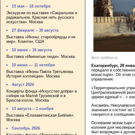
15 мая – 18 октября
Экскурсии по выставке «Сакральное и
радикальное. Красная нить русского
искусства». Москва
27 февраля – 30 августа
Выставка «Иконы: старообрядцы и их
мир». Клинтон, США
10 июня – 16 августа
Выставка «Именитые люди». Москва
Фото: rasfokus.ru
10 июня — 11 октября
Екатеринбург, 28 янв
передало в собственно
Выставка «Иконы Павла Третьякова.
монастыря». Об этом 
История коллекции». Москва
управления.
Август 2026
«Территориальное упра
Концерты фонда «Искусство добра» в
Централизованной рели
соборе на Малой Грузинской и в
церкви единый <...> к
Брюсов-холле. Москва
Ансамбль Николаевског
13 августа – 1 ноября
значения и состоит из 
говорится в сообщении
Выставка «Елизаветинская Библия».
Москва
Основание монастыря о
колония для несоверше
Сентябрь 2026
был возрожден к духов
Концерты фонда «Искусство добра» в