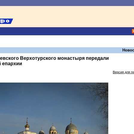
Новос
евского Верхотурского монастыря передали
й епархии
Версия для п