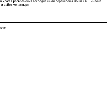
а в храм Преображения Господня были перенесены мощи Св. Симеона
на сайте монастыря.
ости»