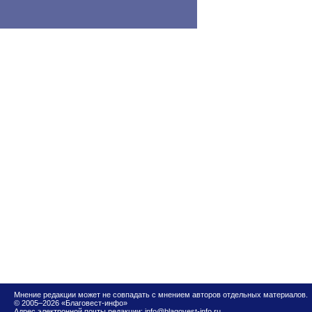
Мнение редакции может не совпадать с мнением авторов отдельных материалов.
© 2005–2026 «Благовест-инфо»
Адрес электронной почты редакции:
info@blagovest-info.ru