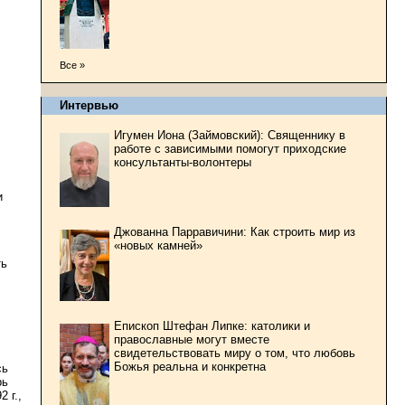
Все »
Интервью
Игумен Иона (Займовский): Священнику в
работе с зависимыми помогут приходские
консультанты-волонтеры
и
Джованна Парравичини: Как строить мир из
«новых камней»
ть
Епископ Штефан Липке: католики и
православные могут вместе
свидетельствовать миру о том, что любовь
Божья реальна и конкретна
сь
рь
 г.,