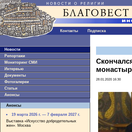
Контакты
Подписка
Новости
Репортажи
Скончалс
Мониторинг СМИ
монастыр
Интервью
Документы
28.01.2020 16:30
Фотогалереи
Статьи
Анонсы
Анонсы
19 марта 2026 г. — 7 февраля 2027 г.
Выставка «Искусство добродетельных
жен». Москва