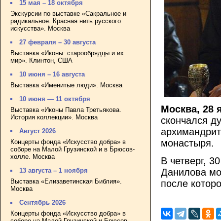
15 мая – 18 октября
Экскурсии по выставке «Сакральное и
радикальное. Красная нить русского
искусства». Москва
27 февраля – 30 августа
Выставка «Иконы: старообрядцы и их
мир». Клинтон, США
10 июня – 16 августа
Выставка «Именитые люди». Москва
10 июня — 11 октября
Москва, 28 
Выставка «Иконы Павла Третьякова.
История коллекции». Москва
скончался д
архимандрит
Август 2026
монастыря.
Концерты фонда «Искусство добра» в
соборе на Малой Грузинской и в Брюсов-
холле. Москва
В четверг, 3
13 августа – 1 ноября
Данилова мо
Выставка «Елизаветинская Библия».
после котор
Москва
Сентябрь 2026
Концерты фонда «Искусство добра» в
соборе на Малой Грузинской и Брюсов-