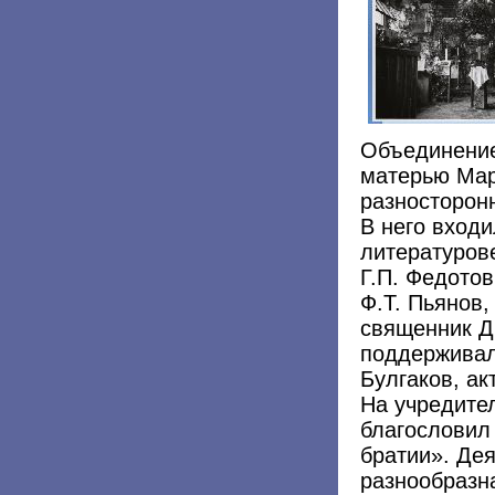
Объединение
матерью Мар
разносторон
В него вход
литературове
Г.П. Федото
Ф.Т. Пьянов,
священник Д
поддерживал
Булгаков, ак
На учредите
благословил
братии». Де
разнообразна