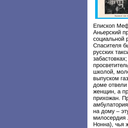
Епископ Меф
Аньерский п
социальной 
Спасителя б
русских такс
забастовках;
просветитель
школой, мол
выпуском га
доме отвели
женщин, а п
прихожан. П
амбулатория
на дому – эт
милосердия 
Нонна), чья 