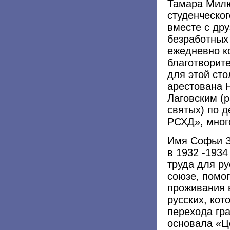
Тамара Милю
студенческог
вместе с др
безработных
ежедневно к
благотворите
для этой ст
арестована 
Лаговским (
святых) по д
РСХД», много
Имя Софьи З
в 1932 -1934
труда для р
союзе, помо
проживания 
русских, кот
перехода гр
основала «Ц