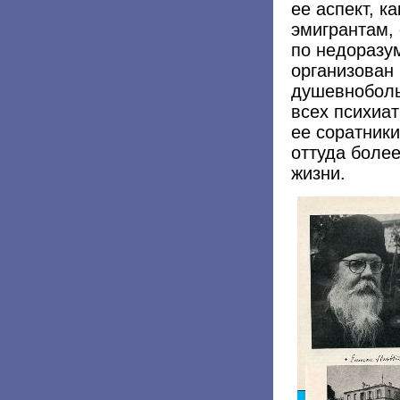
ее аспект, 
эмигрантам,
по недоразум
организован
душевноболь
всех психиа
ее соратник
оттуда более
жизни.