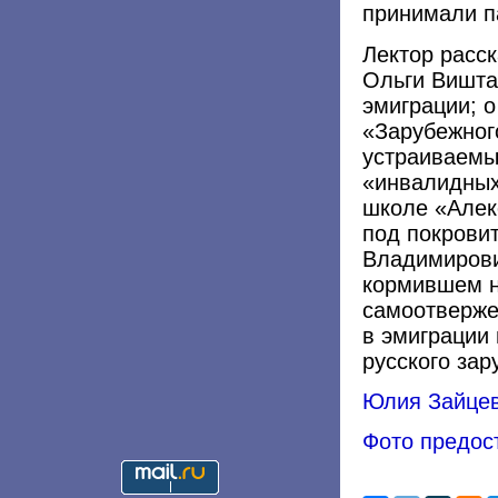
принимали п
Лектор расс
Ольги Вишта
эмиграции; 
«Зарубежног
устраиваемы
«инвалидных
школе «Алек
под покрови
Владимирови
кормившем н
самоотверже
в эмиграции 
русского зар
Юлия Зайце
Фото предос