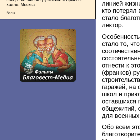
линией жизни
холле. Москва
кто потерял 
Все »
стало благот
лектор.
Особенность
стало то, ч
соотечестве
состоятельны
отнести к эт
(франков) р
строительст
гаражей, на 
школ и прию
оставшихся 
общежитий, 
для военных
Обо всем эт
благотворит