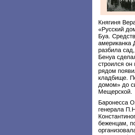
Княгиня Вер
«Русский до
Буа. Средств
американка 
разбила сад,
Бенуа сделал
строился он 
рядом появи
кладбище. П
домом» до с
Мещерской.
Баронесса О
генерала П.Н
Константино
беженцам, п
организовал