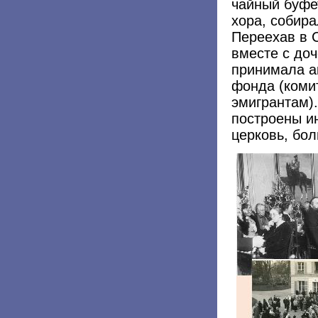
чайный буфет
хора, собира
Переехав в 
вместе с до
принимала ак
фонда (коми
эмигрантам)
построены и
церковь, бол