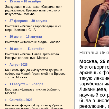
15 мая – 18 октября
Экскурсии по выставке «Сакральное и
радикальное. Красная нить русского
искусства». Москва
27 февраля – 30 августа
Выставка «Иконы: старообрядцы и их
мир». Клинтон, США
10 июня – 16 августа
Выставка «Именитые люди». Москва
10 июня — 11 октября
Наталья Лик
Выставка «Иконы Павла Третьякова.
История коллекции». Москва
Москва, 25 
Август 2026
благотворите
Концерты фонда «Искусство добра» в
архивных фо
соборе на Малой Грузинской и в Брюсов-
холле. Москва
такую лекци
зарубежья и
13 августа – 1 ноября
Ликвинцева,
Выставка «Елизаветинская Библия».
Москва
научный сот
была в числ
Сентябрь 2026
Концерты фонда «Искусство добра» в
революции, 
соборе на Малой Грузинской и Брюсов-