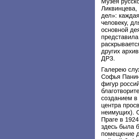
Музея русско
Ликвинцева,
дел»: кажда
человеку, дл
основной де
представила 
раскрываетс
других архи
ДРЗ.
Галерею слу
Софья Панин
фигур росси
благотворите
созданием в 
центра прос
неимущих). 
Праге в 1924
здесь была 
помещение д