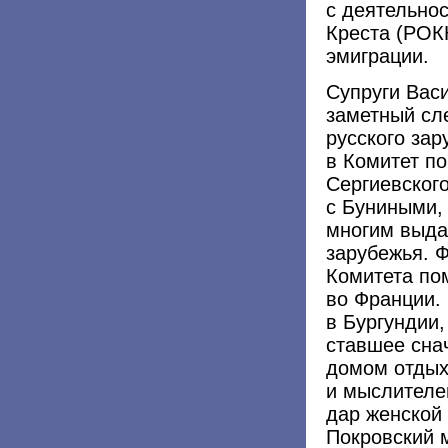
с деятельно
Креста (РОК
эмиграции.
Супруги Вас
заметный сл
русского за
в Комитет по
Сергиевског
с Буниными,
многим выда
зарубежья. 
Комитета по
во Франции. 
в Бургундии
ставшее сна
домом отдых
и мыслителей
дар женской
Покровский 