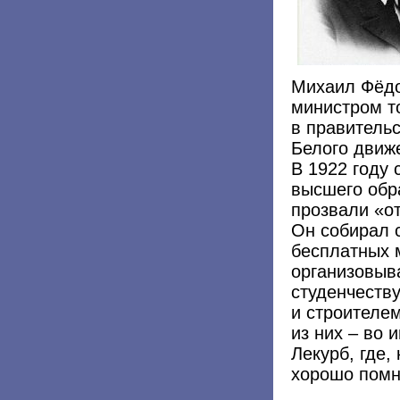
Михаил Фёдо
министром т
в правитель
Белого движ
В 1922 году
высшего обра
прозвали «от
Он собирал 
бесплатных м
организовыв
студенчеств
и строителе
из них – во 
Лекурб, где,
хорошо помн