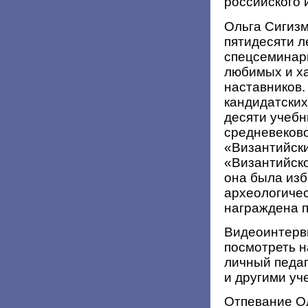
российского 
Ольга Сигиз
пятидесяти л
спецсеминары
любимых и х
наставников.
кандидатских
десяти учебн
средневеково
«Византийск
«Византийско
она была из
археологичес
награждена 
Видеоинтерв
посмотреть н
личный педаг
и другими у
Отпевание О