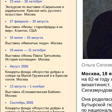
15 мая – 18 октября
Экскурсии по выставке «Сакральное и
радикальное. Красная нить русского
искусства». Москва
27 февраля – 30 августа
Выставка «Иконы: старообрядцы и их
мир». Клинтон, США
10 июня – 16 августа
Выставка «Именитые люди». Москва
10 июня — 11 октября
Выставка «Иконы Павла Третьякова.
История коллекции». Москва
Ольга Сигизм
Август 2026
Концерты фонда «Искусство добра» в
Москва, 18 
соборе на Малой Грузинской и в Брюсов-
на 82-м году
холле. Москва
византинист
13 августа – 1 ноября
Сигизмундов
Выставка «Елизаветинская Библия».
Москва
Она родилась
Сентябрь 2026
Бутырской т
Концерты фонда «Искусство добра» в
по националь
соборе на Малой Грузинской и Брюсов-