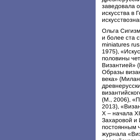
заведовала о
искусства в 
искусствозн
Ольга Сигизм
и более ста с
miniatures rus
1975), «Иску
половины чет
Византией» (
Образы визан
века» (Милан
древнерусск
византийског
(М., 2006), «
2013), «Виза
X – начала XI
Захаровой и 
постоянным 
журнала «Ви