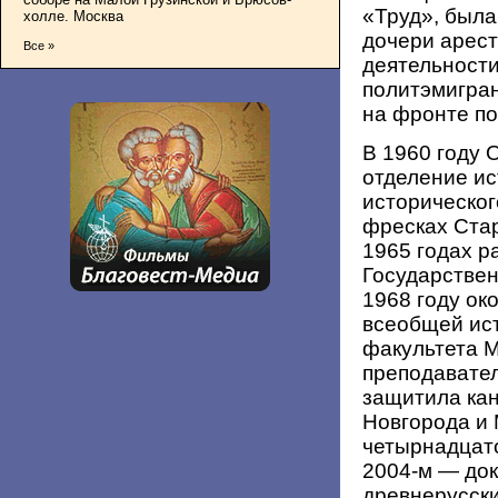
«Труд», была
холле. Москва
дочери арест
Все »
деятельности
политэмигран
на фронте по
В 1960 году 
отделение ис
историческог
фресках Стар
1965 годах р
Государствен
1968 году ок
всеобщей ист
факультета М
преподавател
защитила ка
Новгорода и
четырнадцато
2004-м — док
древнерусски