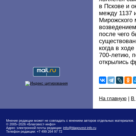
в Пскове и 
между 1137 
Мирожского 
возведением
после чего 
существовани
когда в ходе
700-летию, 
открылись ф
На главную
|
В
Мнение редакции может не совпадать с мнением авторов отдельных материалов.
© 2005–2026 «Благовест-инфо»
Адрес электронной почты редакции:
info@blagovest-info.ru
Телефон редакции: +7 499 264 97 72