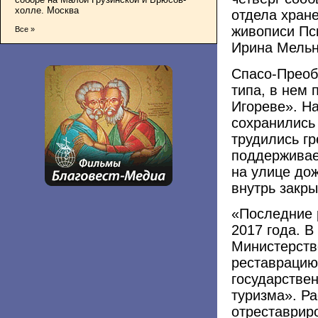
холле. Москва
отдела хран
живописи Пс
Все »
Ирина Мельн
Спасо-Преоб
типа, в нем
Игореве». Н
сохранились
трудились гр
поддерживае
на улице дож
внутрь закры
«Последние 
2017 года. В
Министерств
реставрацию
государстве
туризма». Ра
отреставриро