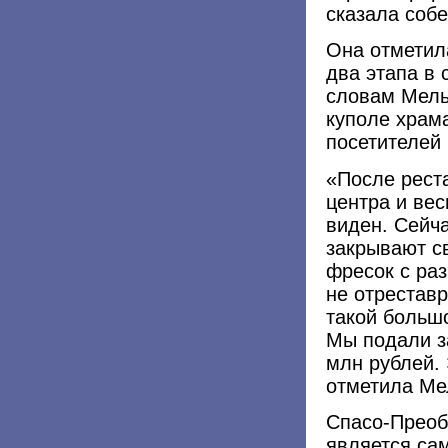
сказала собе
Она отметила
два этапа в
словам Мель
куполе храм
посетителей 
«После рест
центра и ве
виден. Сейча
закрывают св
фресок с ра
не отреставр
такой большо
Мы подали з
млн рублей. 
отметила Ме
Спасо-Преоб
является са