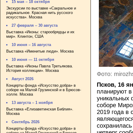
15 мая – 18 октября
Экскурсии по выставке «Сакральное и
радикальное. Красная нить русского
искусства». Москва
27 февраля – 30 августа
Выставка «Иконы: старообрядцы и их
мир». Клинтон, США
10 июня – 16 августа
Выставка «Именитые люди». Москва
10 июня — 11 октября
Выставка «Иконы Павла Третьякова.
История коллекции». Москва
Фото: mirozh
Август 2026
Псков, 16 я
Концерты фонда «Искусство добра» в
соборе на Малой Грузинской и в Брюсов-
планируют в
холле. Москва
уникальных 
13 августа – 1 ноября
соборе Миро
Выставка «Елизаветинская Библия».
2019 года в
Москва
являющегося
Сентябрь 2026
сохранилась
Концерты фонда «Искусство добра» в
четверг соо
соборе на Малой Грузинской и Брюсов-