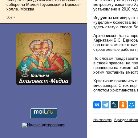
метровому изваянию Хр
соборе на Малой Грузинской и Брюсов-
установлено в 2010 го
холле. Москва
Индуисты мотивируют с
Все »
«уделом» божества по 
здесь статую своего Бо
Архиепископ Бангалорс
Карнатаки Б.С. Едиюра
пор пока компетентные 
строительные работы п
По словам представите
в своей правоте: на п
процессии на холме. «
хотим поставить вместо
Христиане появились в
миссионеры. С тех пор
оплотом христианства 
На главную
|
В раздел «Нов