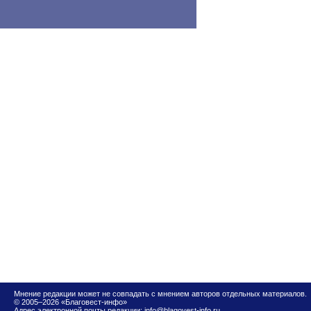
Мнение редакции может не совпадать с мнением авторов отдельных материалов.
© 2005–2026 «Благовест-инфо»
Адрес электронной почты редакции:
info@blagovest-info.ru