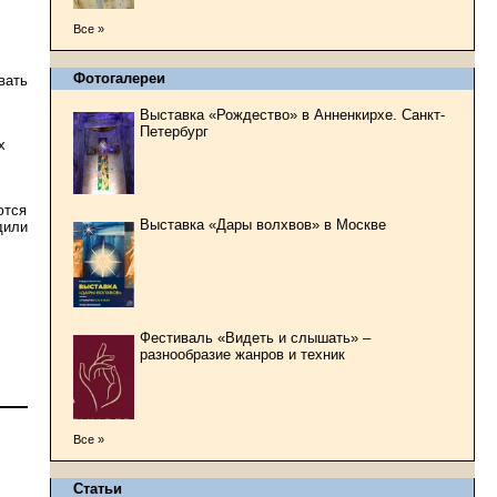
Все »
Фотогалереи
вать
Выставка «Рождество» в Анненкирхе. Санкт-
Петербург
х
ются
Выставка «Дары волхвов» в Москве
дили
Фестиваль «Видеть и слышать» –
разнообразие жанров и техник
Все »
Статьи