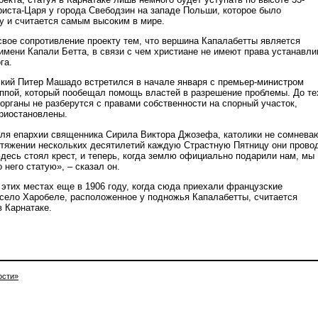
иста-Царя у города Свебодзин на западе Польши, которое было
ду и считается самым высоким в мире.
вое сопротивление проекту тем, что вершина Капалабетты является
имени Капали Бетта, в связи с чем христиане не имеют права устанавли
га.
кий Питер Машадо встретился в начале января с премьер-министром
ппой, который пообещал помощь властей в разрешение проблемы. До те
органы не разберутся с правами собственности на спорный участок,
риостановлены.
ля епархии священника Сирила Виктора Джозефа, католики не сомнева
ротяжении нескольких десятилетий каждую Страстную Пятницу они прово
Здесь стоял крест, и теперь, когда землю официально подарили нам, мы
 него статую», – сказал он.
 этих местах еще в 1906 году, когда сюда приехали французские
 село Харобеле, расположенное у подножья Капалабетты, считается
в Карнатаке.
ости»