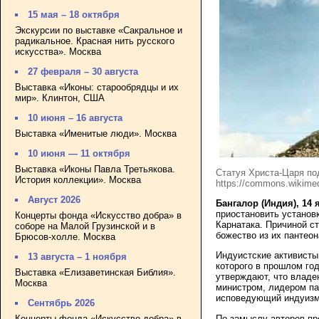
15 мая – 18 октября
Экскурсии по выставке «Сакральное и
радикальное. Красная нить русского
искусства». Москва
27 февраля – 30 августа
Выставка «Иконы: старообрядцы и их
мир». Клинтон, США
10 июня – 16 августа
Выставка «Именитые люди». Москва
10 июня — 11 октября
Выставка «Иконы Павла Третьякова.
Статуя Христа-Царя под
История коллекции». Москва
https://commons.wikimed
Август 2026
Бангалор (Индия), 14
приостановить установ
Концерты фонда «Искусство добра» в
Карнатака. Причиной ст
соборе на Малой Грузинской и в
божество из их пантео
Брюсов-холле. Москва
Индуистские активисты
13 августа – 1 ноября
которого в прошлом год
Выставка «Елизаветинская Библия».
утверждают, что владе
Москва
министром, лидером па
исповедующий индуизм,
Сентябрь 2026
По замыслу авторов про
Концерты фонда «Искусство добра» в