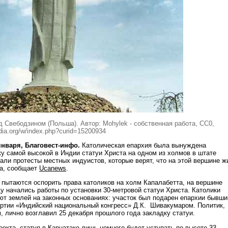
 Свебодзином (Польша). Автор: Mohylek - собственная работа, CC0,
ia.org/w/index.php?curid=15200934
 января, Благовест-инфо.
Католическая епархия была вынуждена
ку самой высокой в Индии статуи Христа на одном из холмов в штате
али протесты местных индуистов, которые верят, что на этой вершине ж
на, сообщает
Ucanews
.
 пытаются оспорить права католиков на холм Капалабетта, на вершине
у начались работы по установки 30-метровой статуи Христа. Католики
ют землей на законных основаниях: участок был подарен епархии бывш
ртии «Индийский национальный конгресс» Д.К. Шивакумаром. Политик,
 лично возглавил 25 декабря прошлого года закладку статуи.
екта, статуя в Карнатаке лишь немного будет уступать по высоте 33-