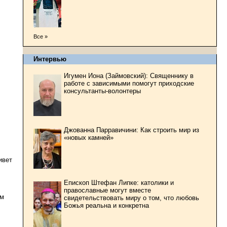
Все »
Интервью
Игумен Иона (Займовский): Священнику в
работе с зависимыми помогут приходские
консультанты-волонтеры
Джованна Парравичини: Как строить мир из
«новых камней»
ивет
Епископ Штефан Липке: католики и
православные могут вместе
им
свидетельствовать миру о том, что любовь
Божья реальна и конкретна