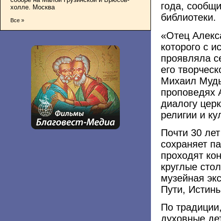
года, сообщ
холле. Москва
библиотеки.
Все »
«Отец Алекс
которого с и
проявляла с
его творчес
Михаил Мудь
проповедях 
диалогу цер
религии и ку
Почти 30 ле
сохраняет па
проходят ко
круглые стол
музейная эк
Пути, Истин
По традиции,
духовные де