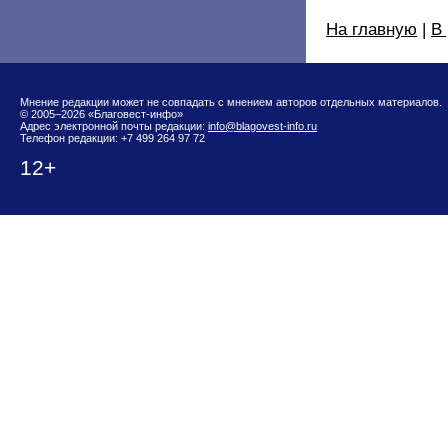
На главную
|
В
Мнение редакции может не совпадать с мнением авторов отдельных материалов.
© 2005–2026 «Благовест-инфо»
Адрес электронной почты редакции:
info@blagovest-info.ru
Телефон редакции: +7 499 264 97 72
12+