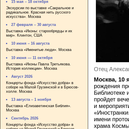
15 мая – 18 октября
Экскурсии по выставке «Сакральное и
радикальное. Красная нить русского
искусства». Москва
27 февраля – 30 августа
Выставка «Иконы: старообрядцы и их
мир». Клинтон, США
10 июня – 16 августа
Выставка «Именитые люди». Москва
10 июня — 11 октября
Выставка «Иконы Павла Третьякова.
Отец Алексан
История коллекции». Москва
Август 2026
Москва, 10 
Концерты фонда «Искусство добра» в
рождения пр
соборе на Малой Грузинской и в Брюсов-
холле. Москва
Библиотеке 
пройдет вече
13 августа – 1 ноября
и мероприяти
Выставка «Елизаветинская Библия».
Москва
«Иностранки
Сентябрь 2026
имени прото
Концерты фонда «Искусство добра» в
храма Космы
соборе на Малой Грузинской и Брюсов-