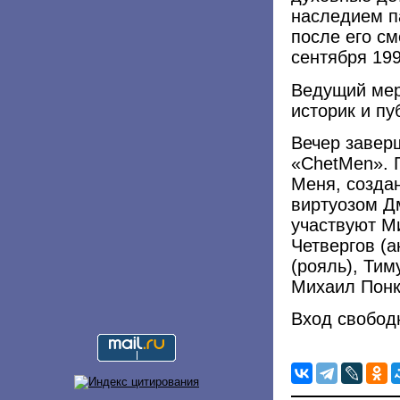
наследием п
после его см
сентября 199
Ведущий мер
историк и пу
Вечер завер
«ChetMen». 
Меня, созда
виртуозом Д
участвуют М
Четвергов (а
(рояль), Тим
Михаил Понк
Вход свобод