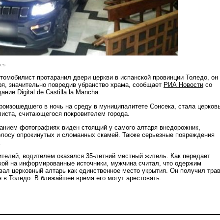
.es
томобилист протаранил двери церкви в испанской провинции Толедо, он
ря, значительно повредив убранство храма, сообщает
РИА Новости
со
ние Digital de Castilla la Mancha.
роизошедшего в ночь на среду в муниципалитете Сонсека, стала церков
листа, считающегося покровителем города.
анием фотографиях виден стоящий у самого алтаря внедорожник,
олосу опрокинутых и сломанных скамей. Также серьезные повреждения
.
телей, водителем оказался 35-летний местный житель. Как передает
кой на информированные источники, мужчина считал, что одержим
вал церковный алтарь как единственное место укрытия. Он получил тра
 в Толедо. В ближайшее время его могут арестовать.