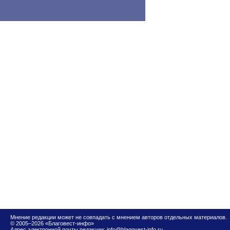
Мнение редакции может не совпадать с мнением авторов отдельных материалов.
© 2005–2026 «Благовест-инфо»
Адрес электронной почты редакции:
info@blagovest-info.ru