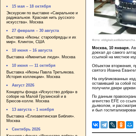
15 мая – 18 октября
Экскурсии по выставке «Сакральное и
радикальное. Красная нить русского
искусства». Москва
27 февраля – 30 августа
Выставка «Иконы: старообрядцы и их
Фото: eldigitalcastillalamancha
мир». Клинтон, США
Москва, 10 января.
Ав
10 июня – 16 августа
доехал до самого алта
Выставка «Именитые люди». Москва
ссылкой на местное изда
10 июня — 11 октября
Объектом вторжения, п
святого Иоанна Еванге
Выставка «Иконы Павла Третьякова.
История коллекции». Москва
На опубликованных изд
оставивший за собой п
Август 2026
получили двери церкви
Концерты фонда «Искусство добра» в
соборе на Малой Грузинской и в
По данным правоохрани
Брюсов-холле. Москва
агентство EFE со ссыл
дьяволом, и рассматри
13 августа – 1 ноября
и был госпитализирован
Выставка «Елизаветинская Библия».
Москва
Сентябрь 2026
Концерты фонда «Искусство добра» в