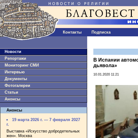
Контакты
Подписка
Новости
Репортажи
В Испании автомо
Мониторинг СМИ
дьявола»
Интервью
10.01.2020 11:21
Документы
Фотогалереи
Статьи
Анонсы
Анонсы
19 марта 2026 г. — 7 февраля 2027
г.
Выставка «Искусство добродетельных
жен». Москва