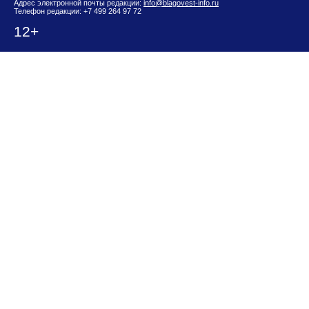
Адрес электронной почты редакции:
info@blagovest-info.ru
Телефон редакции: +7 499 264 97 72
12+