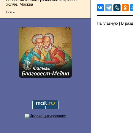
холле. Москва
Все »
На главную
|
В раз