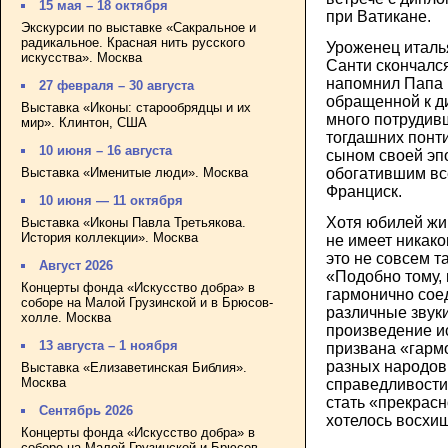
15 мая – 18 октября
при Ватикане.
Экскурсии по выставке «Сакральное и
радикальное. Красная нить русского
Уроженец италь
искусства». Москва
Санти скончался
напомнил Папа в
27 февраля – 30 августа
обращенной к д
Выставка «Иконы: старообрядцы и их
много потрудив
мир». Клинтон, США
тогдашних пон
10 июня – 16 августа
сыном своей эп
Выставка «Именитые люди». Москва
обогатившим вс
Франциск.
10 июня — 11 октября
Хотя юбилей жив
Выставка «Иконы Павла Третьякова.
История коллекции». Москва
не имеет никако
это не совсем т
Август 2026
«Подобно тому, 
Концерты фонда «Искусство добра» в
гармонично сое
соборе на Малой Грузинской и в Брюсов-
различные звуки
холле. Москва
произведение и
13 августа – 1 ноября
призвана «гарм
разных народов 
Выставка «Елизаветинская Библия».
Москва
справедливости
стать «прекрасн
Сентябрь 2026
хотелось восхищ
Концерты фонда «Искусство добра» в
соборе на Малой Грузинской и Брюсов-