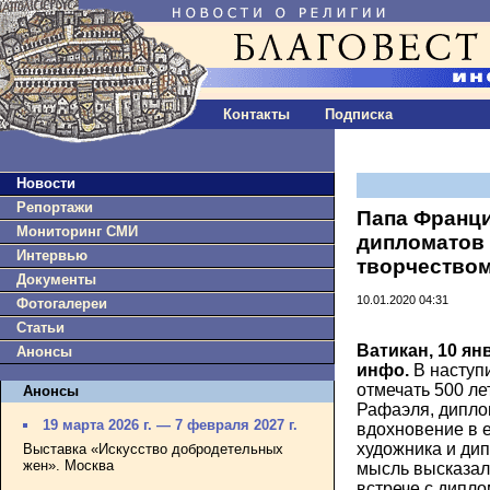
Контакты
Подписка
Новости
Репортажи
Папа Франци
Мониторинг СМИ
дипломатов
Интервью
творчество
Документы
10.01.2020 04:31
Фотогалереи
Статьи
Ватикан, 10 ян
Анонсы
инфо.
В наступи
отмечать 500 ле
Анонсы
Рафаэля, дипло
19 марта 2026 г. — 7 февраля 2027 г.
вдохновение в е
художника и дип
Выставка «Искусство добродетельных
жен». Москва
мысль высказал
встрече с дипл