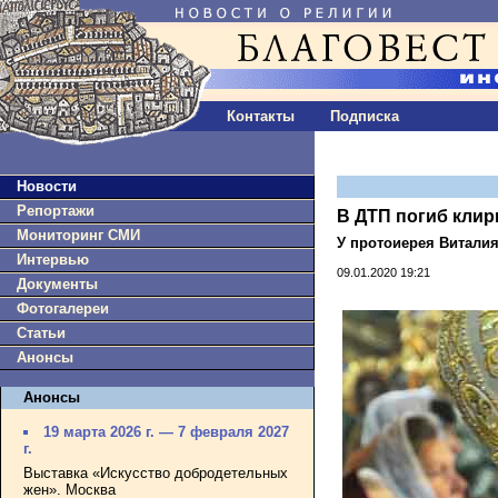
Контакты
Подписка
Новости
Репортажи
В ДТП погиб клир
Мониторинг СМИ
У протоиерея Виталия
Интервью
09.01.2020 19:21
Документы
Фотогалереи
Статьи
Анонсы
Анонсы
19 марта 2026 г. — 7 февраля 2027
г.
Выставка «Искусство добродетельных
жен». Москва