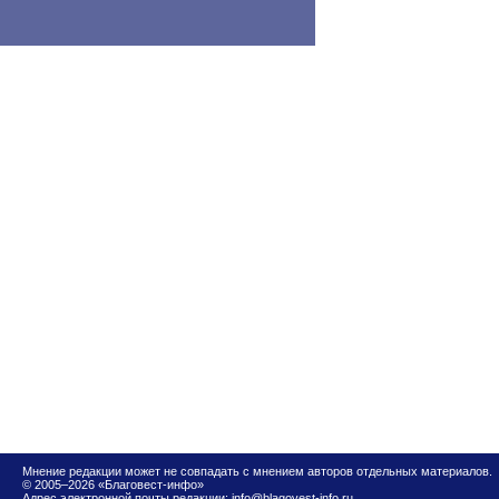
Мнение редакции может не совпадать с мнением авторов отдельных материалов.
© 2005–2026 «Благовест-инфо»
Адрес электронной почты редакции:
info@blagovest-info.ru