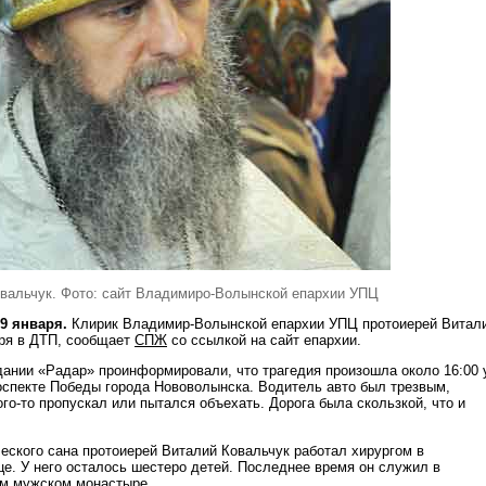
вальчук. Фото: сайт Владимиро-Волынской епархии УПЦ
9 января.
Клирик Владимир-Волынской епархии УПЦ протоиерей Витал
аря в ДТП, сообщает
СПЖ
со ссылкой на сайт епархии.
дании «Радар» проинформировали, что трагедия произошла около 16:00 
оспекте Победы города Нововолынска. Водитель авто был трезвым,
ого-то пропускал или пытался объехать. Дорога была скользкой, что и
еского сана протоиерей Виталий Ковальчук работал хирургом в
е. У него осталось шестеро детей. Последнее время он служил в
ом мужском монастыре