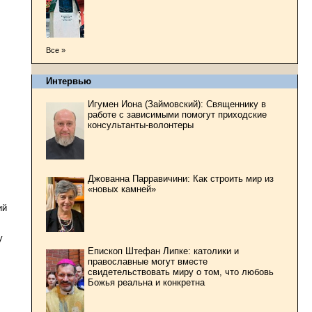
Все »
Интервью
Игумен Иона (Займовский): Священнику в
работе с зависимыми помогут приходские
консультанты-волонтеры
Джованна Парравичини: Как строить мир из
«новых камней»
ий
у
Епископ Штефан Липке: католики и
православные могут вместе
свидетельствовать миру о том, что любовь
Божья реальна и конкретна