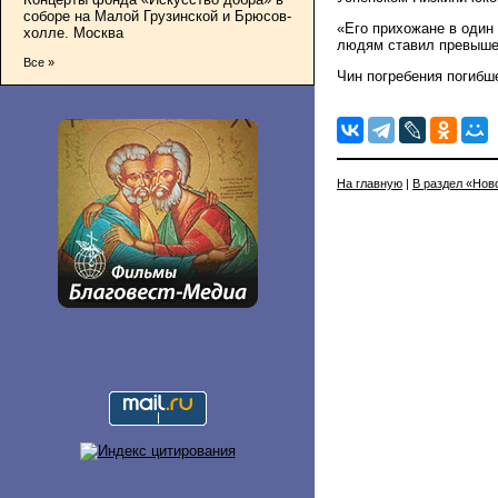
соборе на Малой Грузинской и Брюсов-
«Его прихожане в один
холле. Москва
людям ставил превыше 
Все »
Чин погребения погибш
На главную
|
В раздел «Нов