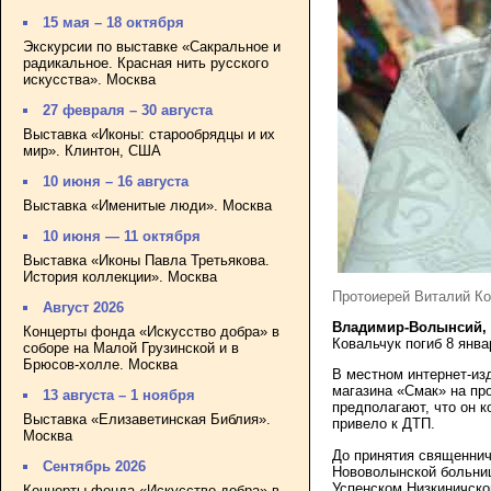
15 мая – 18 октября
Экскурсии по выставке «Сакральное и
радикальное. Красная нить русского
искусства». Москва
27 февраля – 30 августа
Выставка «Иконы: старообрядцы и их
мир». Клинтон, США
10 июня – 16 августа
Выставка «Именитые люди». Москва
10 июня — 11 октября
Выставка «Иконы Павла Третьякова.
История коллекции». Москва
Протоиерей Виталий Ко
Август 2026
Владимир-Волынсий, 
Концерты фонда «Искусство добра» в
Ковальчук погиб 8 янв
соборе на Малой Грузинской и в
Брюсов-холле. Москва
В местном интернет-из
магазина «Смак» на пр
13 августа – 1 ноября
предполагают, что он к
Выставка «Елизаветинская Библия».
привело к ДТП.
Москва
До принятия священнич
Сентябрь 2026
Нововолынской больниц
Успенском Низкиничск
Концерты фонда «Искусство добра» в