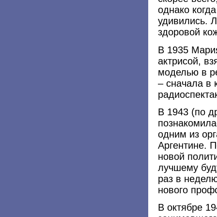
однако когда
удивились. 
здоровой кож
В 1935 Мария
актрисой, вз
моделью в р
– сначала в 
радиоспекта
В 1943 (по д
познакомила
одним из орг
Аргентине. П
новой полит
лучшему буд
раз в неделю
нового проф
В октябре 19