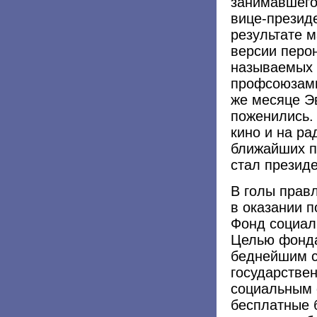
занимавшего
вице-президе
результате 
версии перон
называемых 
профсоюзами
же месяце Э
поженились. 
кино и на ра
ближайших п
стал презид
В голы прав
в оказании 
Фонд социал
Целью фонда
беднейшим с
государстве
социальным 
бесплатные 