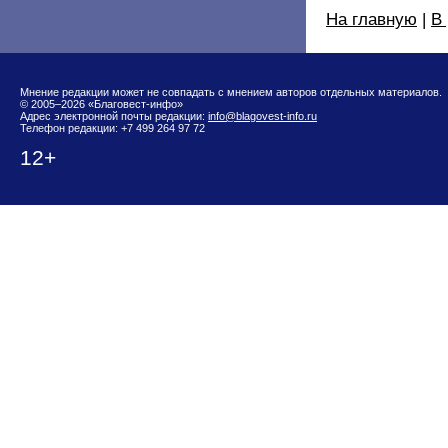
На главную
|
В
Мнение редакции может не совпадать с мнением авторов отдельных материалов.
© 2005–2026 «Благовест-инфо»
Адрес электронной почты редакции:
info@blagovest-info.ru
Телефон редакции: +7 499 264 97 72
12+