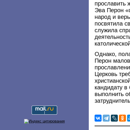
прославить 
Эва Перон «
народ и веры
посвятила с
служила спр
деятельност
католической
Однако, пол
Перон малове
прославлени
Церковь тре
христианской
кандидату в
выполнить об
затруднитель