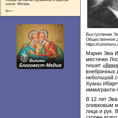
холле. Москва
Все »
Выступление Эви
Общественное д
https://commons
Мария Эва И
местечке Ло
пишет
«Вики
внебрачных 
небольшой с
Хуаны Ибарг
иммигранта-
В 12 лет Эва
оливковым м
лица и рук. 
скорее всег