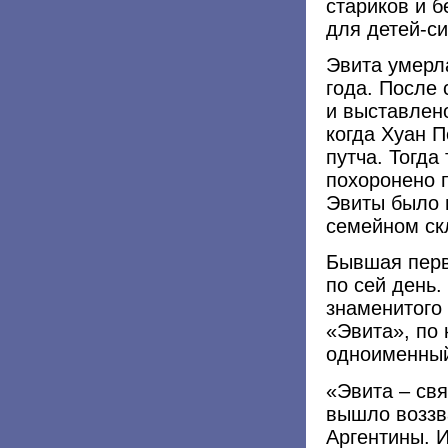
стариков и 
для детей-си
Эвита умерла
года. После
и выставлен
когда Хуан П
путча. Тогда
похоронено 
Эвиты было 
семейном ск
Бывшая перв
по сей день.
знаменитого
«Эвита», по
одноименный
«Эвита – св
вышло воззв
Аргентины. 