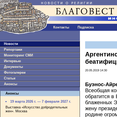
Контакты
Подписка
Новости
Репортажи
Аргентин
Мониторинг СМИ
беатифиц
Интервью
Документы
20.05.2019 14:30
Фотогалереи
Статьи
Буэнос-Айре
Анонсы
Всеобщая ко
Анонсы
обратится в 
блаженных Э
19 марта 2026 г. — 7 февраля 2027 г.
Выставка «Искусство добродетельных
жену презид
жен». Москва
родине огро