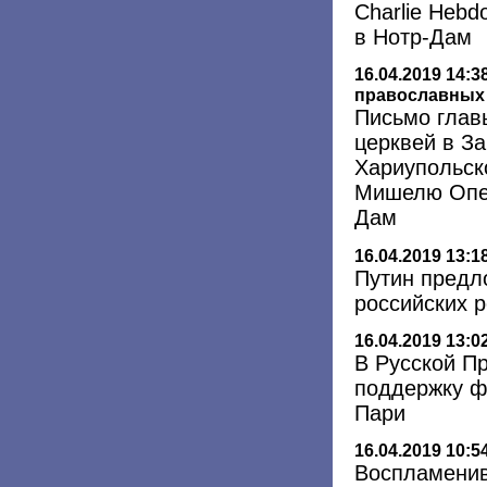
Charlie Hebd
в Нотр-Дам
16.04.2019 14:3
православных 
Письмо глав
церквей в З
Хариупольск
Мишелю Опет
Дам
16.04.2019 13:1
Путин предл
российских 
16.04.2019 13:0
В Русской П
поддержку ф
Пари
16.04.2019 10:5
Воспламенив