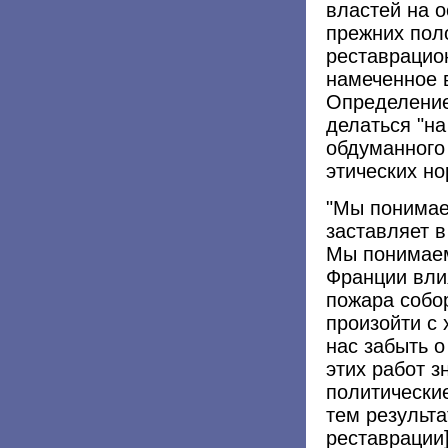
властей на 
прежних пол
реставрацио
намеченное 
Определение
делаться "на
обдуманного
этических н
"Мы понимае
заставляет в
Мы понимаем
Франции вли
пожара собор
произойти с
нас забыть о
этих работ з
политические
тем результа
реставрации]