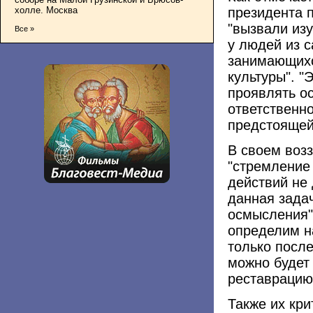
президента п
холле. Москва
"вызвали из
Все »
у людей из 
занимающихс
культуры". 
проявлять о
ответственн
предстоящей 
В своем возз
"стремление
действий не 
данная зада
осмысления"
определим н
только после
можно будет
реставрацию
Также их кр