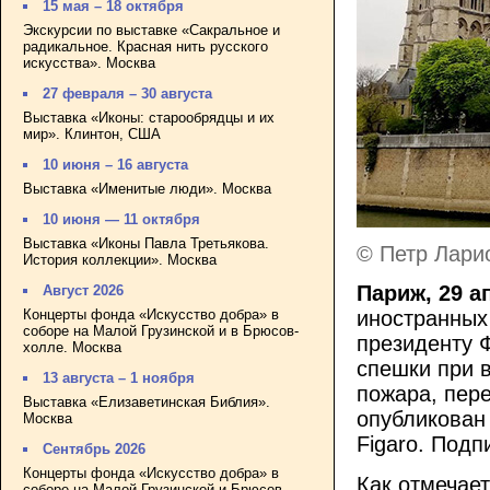
15 мая – 18 октября
Экскурсии по выставке «Сакральное и
радикальное. Красная нить русского
искусства». Москва
27 февраля – 30 августа
Выставка «Иконы: старообрядцы и их
мир». Клинтон, США
10 июня – 16 августа
Выставка «Именитые люди». Москва
10 июня — 11 октября
Выставка «Иконы Павла Третьякова.
© Петр Лари
История коллекции». Москва
Париж, 29 а
Август 2026
Концерты фонда «Искусство добра» в
иностранных
соборе на Малой Грузинской и в Брюсов-
президенту 
холле. Москва
спешки при 
13 августа – 1 ноября
пожара, пер
Выставка «Елизаветинская Библия».
опубликован 
Москва
Figaro. Подп
Сентябрь 2026
Концерты фонда «Искусство добра» в
Как отмечает
соборе на Малой Грузинской и Брюсов-