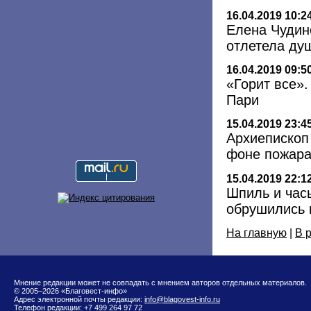
16.04.2019 10:2
Елена Чудин
отлетела ду
16.04.2019 09:5
«Горит все».
Пари
15.04.2019 23:4
Архиепископ
фоне пожара
15.04.2019 22:1
Шпиль и час
обрушились 
На главную
|
В 
Мнение редакции может не совпадать с мнением авторов отдельных материалов.
© 2005–2026 «Благовест-инфо»
Адрес электронной почты редакции:
info@blagovest-info.ru
Телефон редакции: +7 499 264 97 72