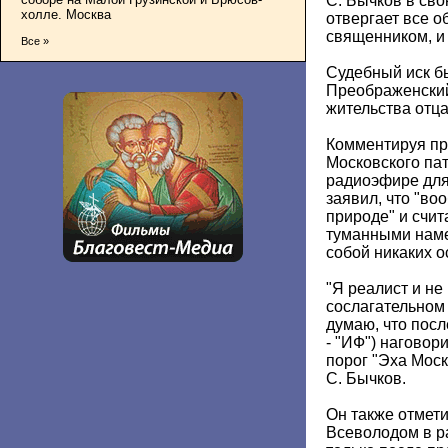
С. Бычков в сво
холле. Москва
отвергает все 
священником, и 
Все »
Судебный иск б
Преображенский
жительства отц
Комментируя пр
Московского пат
радиоэфире для
заявил, что "во
природе" и счит
туманными нам
собой никаких о
"Я реалист и не
сослагательном 
думаю, что посл
- "ИФ") наговори
порог "Эха Моск
С. Бычков.
Он также отмети
Всеволодом в р