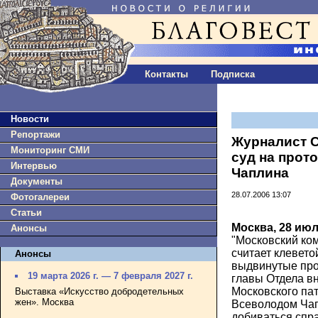
Контакты
Подписка
Новости
Репортажи
Журналист С
Мониторинг СМИ
суд на прот
Интервью
Чаплина
Документы
28.07.2006 13:07
Фотогалереи
Статьи
Москва, 28 июл
Анонсы
"Московский ко
считает клевето
Анонсы
выдвинутые про
19 марта 2026 г. — 7 февраля 2027 г.
главы Отдела в
Московского па
Выставка «Искусство добродетельных
жен». Москва
Всеволодом Ча
добиваться спра