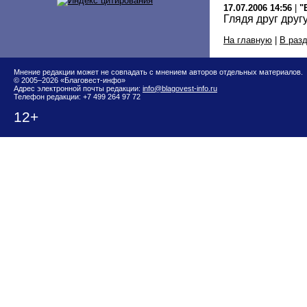
17.07.2006 14:56
|
"
Глядя друг другу
На главную
|
В раз
Мнение редакции может не совпадать с мнением авторов отдельных материалов.
© 2005–2026 «Благовест-инфо»
Адрес электронной почты редакции:
info@blagovest-info.ru
Телефон редакции: +7 499 264 97 72
12+