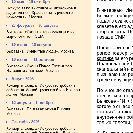
15 мая – 18 октября
Экскурсии по выставке «Сакральное и
В интервью
"Ин
радикальное. Красная нить русского
Бычков сообщил
искусства». Москва
подал в суд иск
27 февраля – 30 августа
клевете в его а
стороны отца В
Выставка «Иконы: старообрядцы и их
мир». Клинтон, США
назад в СМИ.
10 июня – 16 августа
Представитель 
Выставка «Именитые люди». Москва
ранее подверг 
критике
за его р
10 июня — 11 октября
Православной Ц
Выставка «Иконы Павла Третьякова.
скандальный и 
История коллекции». Москва
вызывающие рез
Август 2026
среде верующих
Концерты фонда «Искусство добра» в
соборе на Малой Грузинской и в Брюсов-
По мнению отца
холле. Москва
стесняться гово
Бычкове - "ИФ")
13 августа – 1 ноября
которую он все 
Выставка «Елизаветинская Библия».
статьях", а так
Москва
внутренние про
Сентябрь 2026
только сплетни, 
Концерты фонда «Искусство добра» в
соборе на Малой Грузинской и Брюсов-