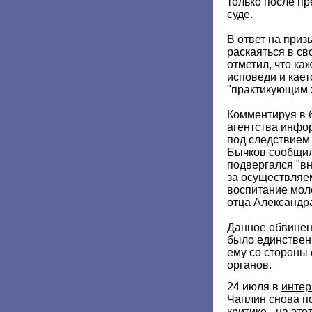
только после п
суде.
В ответ на при
раскаяться в св
отметил, что ка
исповеди и кает
"практикующим 
Комментируя в 
агентства инфо
под следствием 
Бычков сообщил,
подвергался "в
за осуществляе
воспитание мол
отца Александр
Данное обвинен
было единствен
ему со стороны
органов.
24 июля в
интер
Чаплин снова п
критике - на эт